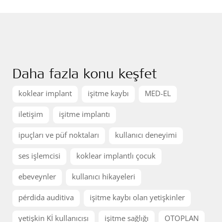
Daha fazla konu keşfet
koklear implant
işitme kaybı
MED-EL
iletişim
işitme implantı
ipuçları ve püf noktaları
kullanıcı deneyimi
ses işlemcisi
koklear implantlı çocuk
ebeveynler
kullanıcı hikayeleri
pérdida auditiva
işitme kaybı olan yetişkinler
yetişkin Kİ kullanıcısı
işitme sağlığı
OTOPLAN