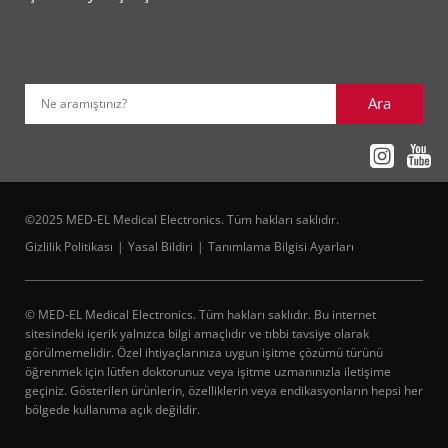
Ara
Ne aramıştınız?
©2025 MED-EL Medical Electronics. Tüm hakları saklıdır.
Gizlilik Politikası
Yasal Bildiri
Tanımlama Bilgisi Ayarları
© MED-EL Medical Electronics. Tüm hakları saklıdır. Bu internet
sitesindeki içerik yalnızca bilgi amaçlıdır ve tıbbi tavsiye olarak
görülmemelidir. Özel ihtiyaçlarınıza uygun işitme çözümü türünü
öğrenmek için lütfen doktorunuz veya işitme uzmanınızla iletişime
geçiniz. Gösterilen ürünlerin, özelliklerin veya endikasyonların hepsi her
bölgede kullanıma açık değildir.