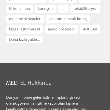
Kİ kullanıcısı
konuşma
dil
rehabilitasyon
dinleme aktiviteleri
anatomi tabanlı fitting
kişiselleştirilmiş Kİ
audio processor
ADHEAR
Daha fazla yükle...
MED-EL Hakkında
Dünyanın önde gelen işitme implantı şirketi
olarak görevimiz, işitme kaybı olan kişilerin
keyifli işitme deneyimini yaşamalarına yardımcı