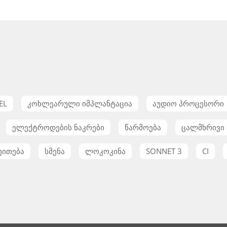
EL
კოხლეარული იმპლანტაცია
აუდიო პროცესორი
ელექტროდების ნაკრები
წარმოება
ცალმხრივი 
ეითება
სმენა
ლოკოკინა
SONNET 3
CI