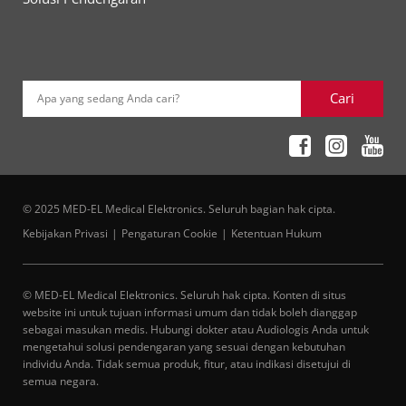
Cari
Apa yang sedang Anda cari?
© 2025 MED-EL Medical Elektronics. Seluruh bagian hak cipta.
Kebijakan Privasi
Pengaturan Cookie
Ketentuan Hukum
© MED-EL Medical Elektronics. Seluruh hak cipta. Konten di situs
website ini untuk tujuan informasi umum dan tidak boleh dianggap
sebagai masukan medis. Hubungi dokter atau Audiologis Anda untuk
mengetahui solusi pendengaran yang sesuai dengan kebutuhan
individu Anda. Tidak semua produk, fitur, atau indikasi disetujui di
semua negara.