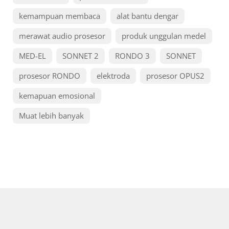
kemampuan membaca
alat bantu dengar
merawat audio prosesor
produk unggulan medel
MED-EL
SONNET 2
RONDO 3
SONNET
prosesor RONDO
elektroda
prosesor OPUS2
kemapuan emosional
Muat lebih banyak