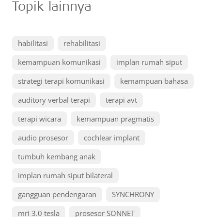
Topik lainnya
habilitasi
rehabilitasi
kemampuan komunikasi
implan rumah siput
strategi terapi komunikasi
kemampuan bahasa
auditory verbal terapi
terapi avt
terapi wicara
kemampuan pragmatis
audio prosesor
cochlear implant
tumbuh kembang anak
implan rumah siput bilateral
gangguan pendengaran
SYNCHRONY
mri 3.0 tesla
prosesor SONNET