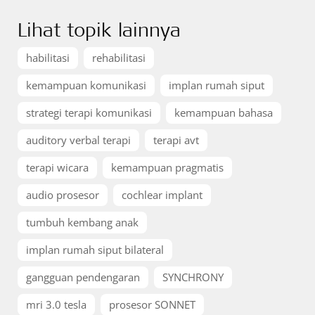
Lihat topik lainnya
habilitasi
rehabilitasi
kemampuan komunikasi
implan rumah siput
strategi terapi komunikasi
kemampuan bahasa
auditory verbal terapi
terapi avt
terapi wicara
kemampuan pragmatis
audio prosesor
cochlear implant
tumbuh kembang anak
implan rumah siput bilateral
gangguan pendengaran
SYNCHRONY
mri 3.0 tesla
prosesor SONNET