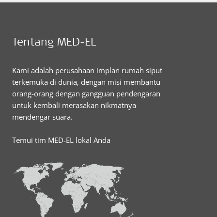
Tentang MED-EL
Kami adalah perusahaan implan rumah siput
terkemuka di dunia, dengan misi membantu
orang-orang dengan gangguan pendengaran
untuk kembali merasakan nikmatnya
mendengar suara.
Temui tim MED-EL lokal Anda