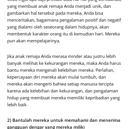
yang membuat anak remaja Anda menjadi unik, dan
gambarkan hal tersebut pada mereka. Anda bisa
menceritakan, bagaimana pengalaman positif dan negatif
yang dialami oleh seseorang dalam hidupnya, akan
membentuk karakter orang itu di kemudian hari. Mereka
pun akan mempelajarinya.
Jika anak remaja Anda merasa minder atau justru lebih
banyak melihat ke kekurangan mereka, maka Anda harus
bantu mereka mengenali kelebihan mereka. Perlahan,
kepercayaan diri mereka akan mulai tumbuh, dan
mereka akan mengerti bahwa setiap manusia tercipta
karena ada kelebihan dan kekurangan, dan pengalaman
hidup yang membuat mereka memiliki kepribadian yang
lebih baik.
2) Bantulah mereka untuk memahami dan menerima
gangguan dengar yang mereka miliki