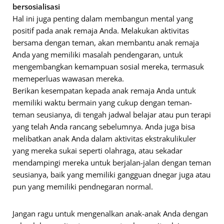
bersosialisasi
Hal ini juga penting dalam membangun mental yang
positif pada anak remaja Anda. Melakukan aktivitas
bersama dengan teman, akan membantu anak remaja
Anda yang memiliki masalah pendengaran, untuk
mengembangkan kemampuan sosial mereka, termasuk
memeperluas wawasan mereka.
Berikan kesempatan kepada anak remaja Anda untuk
memiliki waktu bermain yang cukup dengan teman-
teman seusianya, di tengah jadwal belajar atau pun terapi
yang telah Anda rancang sebelumnya. Anda juga bisa
melibatkan anak Anda dalam aktivitas ekstrakulikuler
yang mereka sukai seperti olahraga, atau sekadar
mendampingi mereka untuk berjalan-jalan dengan teman
seusianya, baik yang memiliki gangguan dnegar juga atau
pun yang memiliki pendnegaran normal.
Jangan ragu untuk mengenalkan anak-anak Anda dengan