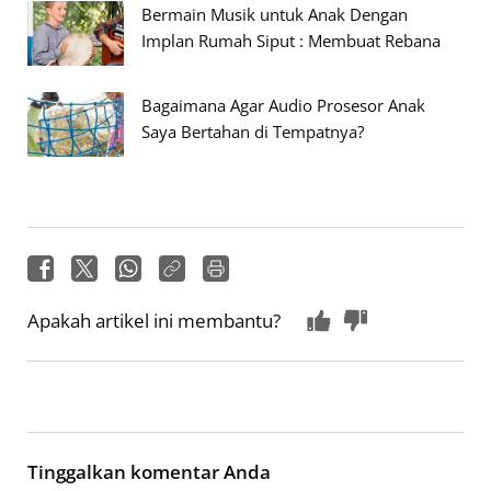
Bermain Musik untuk Anak Dengan
Implan Rumah Siput : Membuat Rebana
Bagaimana Agar Audio Prosesor Anak
Saya Bertahan di Tempatnya?
Apakah artikel ini membantu?
Tinggalkan komentar Anda