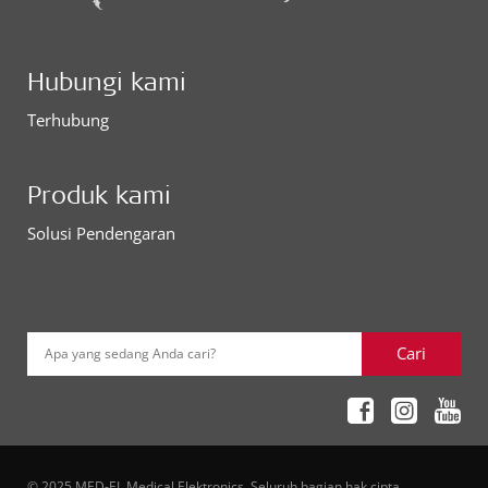
Hubungi kami
Terhubung
Produk kami
Solusi Pendengaran
Cari
Apa yang sedang Anda cari?
© 2025 MED-EL Medical Elektronics. Seluruh bagian hak cipta.