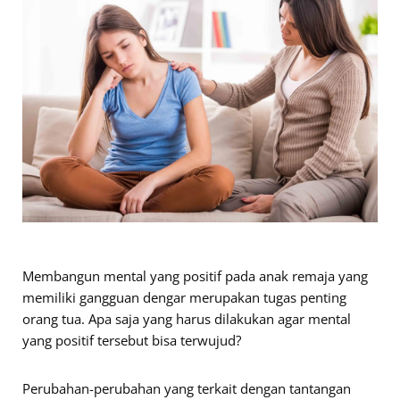
Membangun mental yang positif pada anak remaja yang
memiliki gangguan dengar merupakan tugas penting
orang tua. Apa saja yang harus dilakukan agar mental
yang positif tersebut bisa terwujud?
Perubahan-perubahan yang terkait dengan tantangan