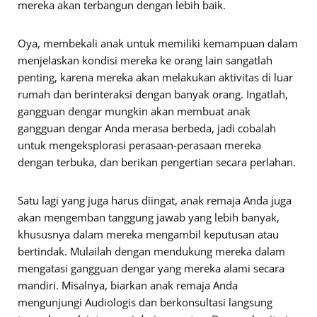
mereka akan terbangun dengan lebih baik.
Oya, membekali anak untuk memiliki kemampuan dalam
menjelaskan kondisi mereka ke orang lain sangatlah
penting, karena mereka akan melakukan aktivitas di luar
rumah dan berinteraksi dengan banyak orang. Ingatlah,
gangguan dengar mungkin akan membuat anak
gangguan dengar Anda merasa berbeda, jadi cobalah
untuk mengeksplorasi perasaan-perasaan mereka
dengan terbuka, dan berikan pengertian secara perlahan.
Satu lagi yang juga harus diingat, anak remaja Anda juga
akan mengemban tanggung jawab yang lebih banyak,
khususnya dalam mereka mengambil keputusan atau
bertindak. Mulailah dengan mendukung mereka dalam
mengatasi gangguan dengar yang mereka alami secara
mandiri. Misalnya, biarkan anak remaja Anda
mengunjungi Audiologis dan berkonsultasi langsung