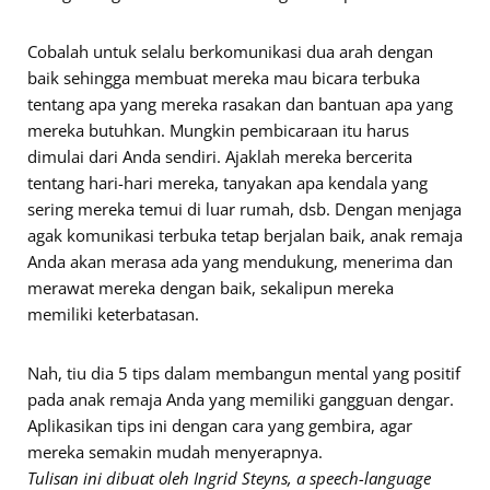
Cobalah untuk selalu berkomunikasi dua arah dengan
baik sehingga membuat mereka mau bicara terbuka
tentang apa yang mereka rasakan dan bantuan apa yang
mereka butuhkan. Mungkin pembicaraan itu harus
dimulai dari Anda sendiri. Ajaklah mereka bercerita
tentang hari-hari mereka, tanyakan apa kendala yang
sering mereka temui di luar rumah, dsb. Dengan menjaga
agak komunikasi terbuka tetap berjalan baik, anak remaja
Anda akan merasa ada yang mendukung, menerima dan
merawat mereka dengan baik, sekalipun mereka
memiliki keterbatasan.
Nah, tiu dia 5 tips dalam membangun mental yang positif
pada anak remaja Anda yang memiliki gangguan dengar.
Aplikasikan tips ini dengan cara yang gembira, agar
mereka semakin mudah menyerapnya.
Tulisan ini dibuat oleh Ingrid Steyns, a speech-language