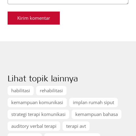
Lihat topik lainnya
habilitasi
rehabilitasi
kemampuan komunikasi
implan rumah siput
strategi terapi komunikasi
kemampuan bahasa
auditory verbal terapi
terapi avt