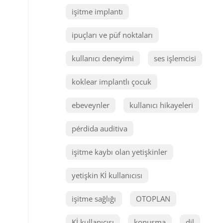
işitme implantı
ipuçları ve püf noktaları
kullanıcı deneyimi
ses işlemcisi
koklear implantlı çocuk
ebeveynler
kullanıcı hikayeleri
pérdida auditiva
işitme kaybı olan yetişkinler
yetişkin Kİ kullanıcısı
işitme sağlığı
OTOPLAN
Kİ kullanıcısı
konuşma
dil