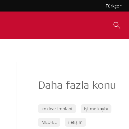
Türkçe
Daha fazla konu
koklear implant
işitme kaybı
MED-EL
iletişim