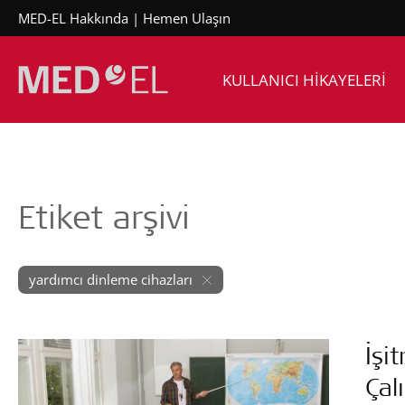
MED-EL Hakkında
Hemen Ulaşın
KULLANICI HİKAYELERİ
Etiket arşivi
yardımcı dinleme cihazları
İşi
Çal