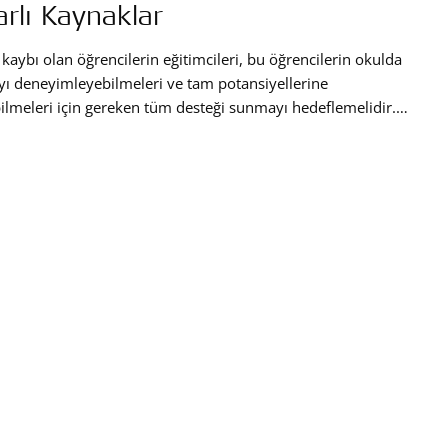
arlı Kaynaklar
 kaybı olan öğrencilerin eğitimcileri, bu öğrencilerin okulda
yı deneyimleyebilmeleri ve tam potansiyellerine
ilmeleri için gereken tüm desteği sunmayı hedeflemelidir.
iler, işitme cihazı olan öğrenciler için sınıf içi eğitim ve
iklere erişimin yanı sıra okuldaki daha geniş yaşama
asyon ve katılımın sağlanmasında hayati bir rol oynamaktadır.