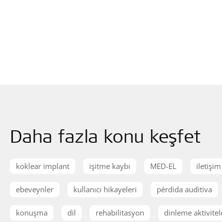
Daha fazla konu keşfet
koklear implant
işitme kaybı
MED-EL
iletişim
ebeveynler
kullanıcı hikayeleri
pérdida auditiva
konuşma
dil
rehabilitasyon
dinleme aktivitel