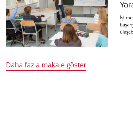
Yar
İşitme
başarı
ulaşab
Eğitimc
etkinl
entegr
Daha fazla makale göster