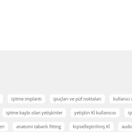
işitme implantı
ipuçları ve püf noktaları
kullanıcı
işitme kaybı olan yetişkinler
yetişkin Kİ kullanıcısı
iş
eri
anatomi tabanlı fitting
kişiselleştirilmiş Kİ
audi