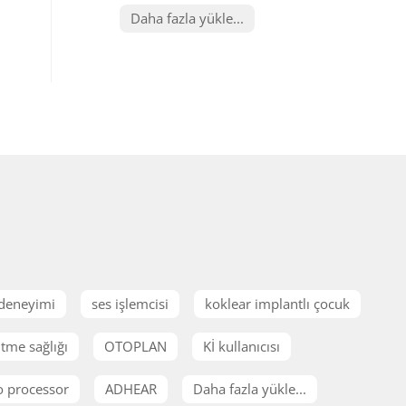
Daha fazla yükle...
 deneyimi
ses işlemcisi
koklear implantlı çocuk
itme sağlığı
OTOPLAN
Kİ kullanıcısı
o processor
ADHEAR
Daha fazla yükle...