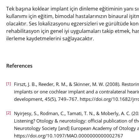
Tek başına koklear implant için dinleme eğitiminin yanı sı
kullanımı için eğitim, bimodal hastalarınızın binaural iş
olacaktır. Ses lokalizasyonu egzersizleri ve gürültüde kon
rehabilitasyon için genel iyi uygulamaları takip etmek, ha
ilerleme kaydetmelerini sağlayacaktır.
References
[1]
Firszt, J. B., Reeder, R. M., & Skinner, M. W. (2008). Rest
implants or one cochlear implant and a contralateral hearin
development, 45(5), 749–767. https://doi.org/10.1682/jr
[2]
Nyirjesy, S., Rodman, C., Tamati, T. N., & Moberly, A. C. (
Listening? Otology & neurotology: official publication of 
Neurotology Society [and] European Academy of Otology 
https://doi.org/10.1097/MAO.0000000000002767