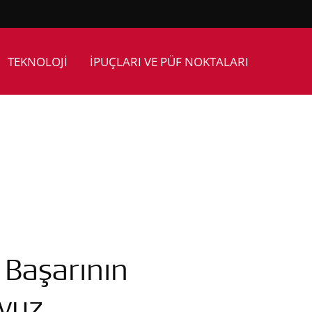
TEKNOLOJİ
İPUÇLARI VE PÜF NOKTALARI
 Başarının
avuz