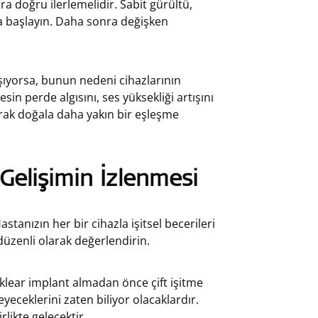
 doğru ilerlemelidir. Sabit gürültü,
 başlayın. Daha sonra değişken
şıyorsa, bunun nedeni cihazlarının
n perde algısını, ses yüksekliği artışını
ak doğala daha yakın bir eşleşme
 Gelişimin İzlenmesi
tanızın her bir cihazla işitsel becerileri
düzenli olarak değerlendirin.
oklear implant almadan önce çift işitme
leyeceklerini zaten biliyor olacaklardır.
rlikte gelecektir.