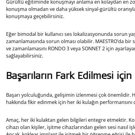
Gürültü eğitiminde konuşmayı anlama en kolaydan en zora
konuşma olmadan ve daha yüksek sinyal-gürültü oranıyla
konuşmaya geçebilirsiniz.
Eğer bimodal bir kullanıcı ses lokalizasyonunda sorun ya
zamanlamasında sorun olması olabilir. MAESTRO’da bir sesi
ve zamanlamasını RONDO 3 veya SONNET 2 için ayarlayar
sağlayabilirsiniz.
Başarıların Fark Edilmesi için
Başarı yolculuğunda, gelişimin izlenmesi çok önemlidir. Has
hakkında fikir edinmek için her iki kulağın performansını 
Amaç, her iki kulaktan gelen bilgileri entegre etmektir. K
cihazı olan kişiler, işitme cihazlarından gelen sesi nasıl iş
Ancak, koklear implant ile işitmek bir öğrenme eğrisi ile bi