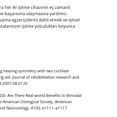
ra her iki işitme cihazının eş zamanlı
itme başarısına ulaşmasına yardımcı
uşma egzersizlerini dahil etmek ve işitsel
stalarınızın işitme yolculukları boyunca
oring hearing symmetry with two cochlear
g aid. Journal of rehabilitation research and
rd.2007.08.0120
2020). Are There Real-world Benefits to Bimodal
the American Otological Society, American
and Neurotology, 41(9), e1111–e1117.