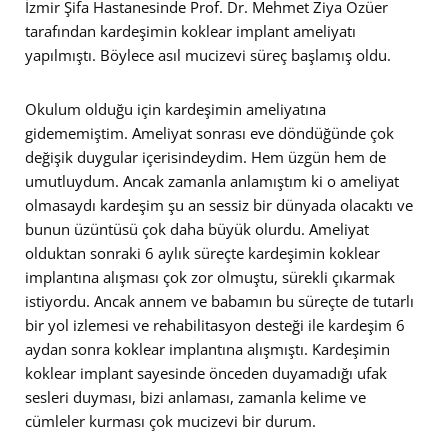
İzmir Şifa Hastanesinde Prof. Dr. Mehmet Ziya Özüer
tarafından kardeşimin koklear implant ameliyatı
yapılmıştı. Böylece asıl mucizevi süreç başlamış oldu.
Okulum olduğu için kardeşimin ameliyatına
gidememiştim. Ameliyat sonrası eve döndüğünde çok
değişik duygular içerisindeydim. Hem üzgün hem de
umutluydum. Ancak zamanla anlamıştım ki o ameliyat
olmasaydı kardeşim şu an sessiz bir dünyada olacaktı ve
bunun üzüntüsü çok daha büyük olurdu. Ameliyat
olduktan sonraki 6 aylık süreçte kardeşimin koklear
implantına alışması çok zor olmuştu, sürekli çıkarmak
istiyordu. Ancak annem ve babamın bu süreçte de tutarlı
bir yol izlemesi ve rehabilitasyon desteği ile kardeşim 6
aydan sonra koklear implantına alışmıştı. Kardeşimin
koklear implant sayesinde önceden duyamadığı ufak
sesleri duyması, bizi anlaması, zamanla kelime ve
cümleler kurması çok mucizevi bir durum.