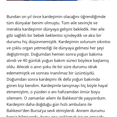
Bundan on yıl önce kardeşimin olacağını öğrendiğimde
tüm dünyalar benim olmuştu. Tüm aile sevinçle ve
merakla kardeşimin dünyaya gelişini bekledik. Her aile
gibi sağlıklı bir bebek beklentisi içindeydik ve aksi bir
durumu hiç düşünmemiştik. Kardeşimin solunum sıkıntısı
ve çoklu organ yetmezliği ile dünyaya gelmesi her şeyi
değiştirmişti. Doğumdan hemen sonra yoğun bakıma
alındı ve 40 günlük yoğun bakım süreci böylece başlamış
oldu. Ailecek o anın şoku ile bir süre durumu idrak
edememiştik ve sonrası inanılmaz bir üzüntüydü.
Doğumdan sonra kardeşimi ilk defa yoğun bakımda
gören kişi bendim. Kardeşimle tanışmayı hiç böyle hayal
etmemiştim, o yüzden o anı hafızamdan ömür boyu
silemem. O zamanlar ailem ile Balıkesir’de yaşıyordum.
Kardeşimi daha doğduğu gün hızlı ambulans ile
Balıkesir’den Bursa’ya sevk etmişlerdi. Annem durumu
henüz bilmiyordu, bunu ona açıklamak ise en zoruydu.