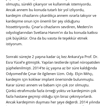
olmuştu, sürekli çıkarıyor ve kullanmak istemiyordu.
Ancak annem bu konuda tutarlı bir yol izliyordu,
kardeşim cihazlarını çıkardıkça annem ısrarla takıyor ve
kardeşime onun için önemli bir şey olduğunu
hissettiriyordu. Çınar’a cihazlarını sevdiren, Meders’in
odyologlarından Svetlana Hanım’ın da bu konuda katkısı
çok büyüktür. Ona da bu vasıta ile teşekkür etmek
istiyorum.
Sonraki süreçte 2 yaşına kadar üç kez Ankara’ya Prof. Dr.
Esra Yücel’e gitmiştik. Yapılan testlerde işitsel nöropatiden
şüphelenilmişti. 2014’te üç yaşına az bir süre kaldığında
Odyomed’de Çınar ile ilgilenen Uzm. Ody. Elçin Mıhçı,
kardeşim için koklear implant önerisinde bulunmuştu.
Karar süreci annem ve babam için çok zor olmuştu.
Çünkü etrafımızda fazla örneği yoktu ve kardeşimin çok
fazla hastane geçmişi olduğu için biraz çekiniyorlardı.
Ancak kardeşimin duyması her şeye değerdi. 2014 yılında