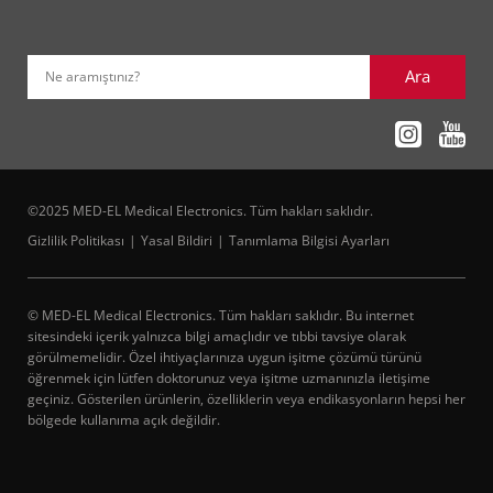
Ara
Ne aramıştınız?
©2025 MED-EL Medical Electronics. Tüm hakları saklıdır.
Gizlilik Politikası
Yasal Bildiri
Tanımlama Bilgisi Ayarları
© MED-EL Medical Electronics. Tüm hakları saklıdır. Bu internet
sitesindeki içerik yalnızca bilgi amaçlıdır ve tıbbi tavsiye olarak
görülmemelidir. Özel ihtiyaçlarınıza uygun işitme çözümü türünü
öğrenmek için lütfen doktorunuz veya işitme uzmanınızla iletişime
geçiniz. Gösterilen ürünlerin, özelliklerin veya endikasyonların hepsi her
bölgede kullanıma açık değildir.