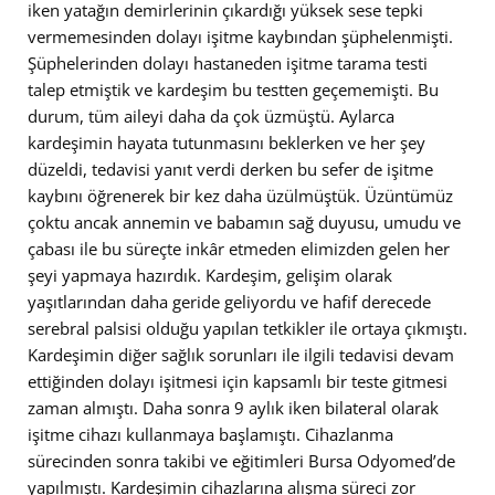
iken yatağın demirlerinin çıkardığı yüksek sese tepki
vermemesinden dolayı işitme kaybından şüphelenmişti.
Şüphelerinden dolayı hastaneden işitme tarama testi
talep etmiştik ve kardeşim bu testten geçememişti. Bu
durum, tüm aileyi daha da çok üzmüştü. Aylarca
kardeşimin hayata tutunmasını beklerken ve her şey
düzeldi, tedavisi yanıt verdi derken bu sefer de işitme
kaybını öğrenerek bir kez daha üzülmüştük. Üzüntümüz
çoktu ancak annemin ve babamın sağ duyusu, umudu ve
çabası ile bu süreçte inkâr etmeden elimizden gelen her
şeyi yapmaya hazırdık. Kardeşim, gelişim olarak
yaşıtlarından daha geride geliyordu ve hafif derecede
serebral palsisi olduğu yapılan tetkikler ile ortaya çıkmıştı.
Kardeşimin diğer sağlık sorunları ile ilgili tedavisi devam
ettiğinden dolayı işitmesi için kapsamlı bir teste gitmesi
zaman almıştı. Daha sonra 9 aylık iken bilateral olarak
işitme cihazı kullanmaya başlamıştı. Cihazlanma
sürecinden sonra takibi ve eğitimleri Bursa Odyomed’de
yapılmıştı. Kardeşimin cihazlarına alışma süreci zor