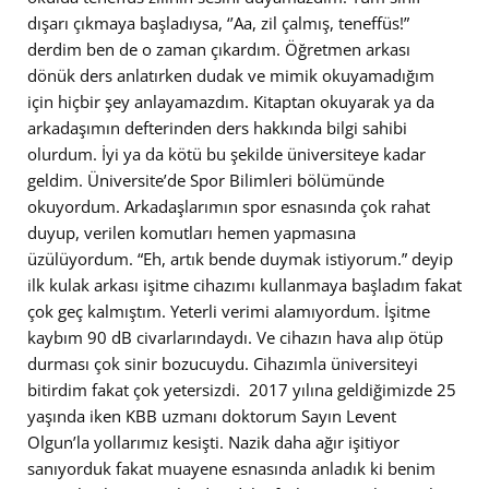
dışarı çıkmaya başladıysa, ‘’Aa, zil çalmış, teneffüs!”
derdim ben de o zaman çıkardım. Öğretmen arkası
dönük ders anlatırken dudak ve mimik okuyamadığım
için hiçbir şey anlayamazdım. Kitaptan okuyarak ya da
arkadaşımın defterinden ders hakkında bilgi sahibi
olurdum. İyi ya da kötü bu şekilde üniversiteye kadar
geldim. Üniversite’de Spor Bilimleri bölümünde
okuyordum. Arkadaşlarımın spor esnasında çok rahat
duyup, verilen komutları hemen yapmasına
üzülüyordum. “Eh, artık bende duymak istiyorum.” deyip
ilk kulak arkası işitme cihazımı kullanmaya başladım fakat
çok geç kalmıştım. Yeterli verimi alamıyordum. İşitme
kaybım 90 dB civarlarındaydı. Ve cihazın hava alıp ötüp
durması çok sinir bozucuydu. Cihazımla üniversiteyi
bitirdim fakat çok yetersizdi. 2017 yılına geldiğimizde 25
yaşında iken KBB uzmanı doktorum Sayın Levent
Olgun’la yollarımız kesişti. Nazik daha ağır işitiyor
sanıyorduk fakat muayene esnasında anladık ki benim