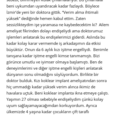
beni uykumdan uyandıracak kadar fazlaydı. Böylece
İzmir’de yeni bir doktora gittik. “Verim alma ihtimali
yüksek” dediğinde hemen kabul ettim. Zaten
sessizlikteydim işe yaramasa ne kaybedecektim ki? Ailem
ameliyat fikrinden dolayı endişeliydi ama doktorumuz
işlemleri anlatarak bu endişelerimizi giderdi. Aslında bu
kadar kolay karar vermemde iş arkadaşımın da etkisi
büyüktür. Onun da 6 aylık kızı işitme engelliydi. Benimle
tanışana kadar işitme engelli kimse tanımamıştı. Bizi
görünce umutlu ve iyimser olmaya başlamıştı. Ben de
deneyimlerimi ve diğer işitme engelli kişileri anlatarak
dünyanın sonu olmadığını söylüyordum. Birlikte bir
doktor bulduk. Kızı koklear implant ameliyatından sonra
hiç ummadığı kadar yüksek verim alınca ikimiz de
havalara uçtuk. Beni koklear implanta ikna etmeye çalıştı.
Yaşımın 27 olması sebebiyle endişeliydim çünkü kolay
uyum sağlayamayacağımdan korkuyordum. Ayrıca
ülkemizde 4 yaşına kadar çocukların çift taraflı