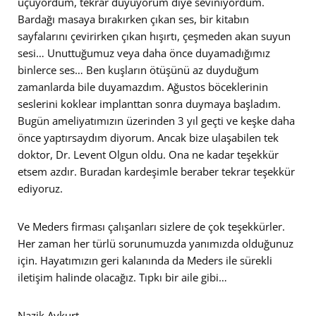
uçuyordum, tekrar duyuyorum diye seviniyordum.
Bardağı masaya bırakırken çıkan ses, bir kitabın
sayfalarını çevirirken çıkan hışırtı, çeşmeden akan suyun
sesi… Unuttuğumuz veya daha önce duyamadığımız
binlerce ses… Ben kuşların ötüşünü az duyduğum
zamanlarda bile duyamazdım. Ağustos böceklerinin
seslerini koklear implanttan sonra duymaya başladım.
Bugün ameliyatımızın üzerinden 3 yıl geçti ve keşke daha
önce yaptırsaydım diyorum. Ancak bize ulaşabilen tek
doktor, Dr. Levent Olgun oldu. Ona ne kadar teşekkür
etsem azdır. Buradan kardeşimle beraber tekrar teşekkür
ediyoruz.
Ve Meders firması çalışanları sizlere de çok teşekkürler.
Her zaman her türlü sorunumuzda yanımızda olduğunuz
için. Hayatımızın geri kalanında da Meders ile sürekli
iletişim halinde olacağız. Tıpkı bir aile gibi…
Nazik Aykurt