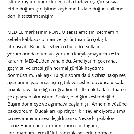
işitme kaybım onunkinden daha fazlaymış. Çok sosyal
biri olduğum için işitme kaybımın fazla olduğunu aileme
dahi hissettirmemişim.
MED-EL markasının RONDO ses işlemcisini seçmemin
sebebi kablosuz olması ve görüntüsünün çok şık
olmasıydı. Beni ilk cezbeden bu oldu. Kullanıcı
yorumlarında olumsuz yorumla karşılaşmayınca kesin
kararım MED-EL’den yana oldu. Ameliyatım çok rahat
geçmişti ve ertesi gün normal günlük hayatıma
dönmüştüm. Yaklaşık 10 gün sonra da dış cihazı takıp ses
ayarlarının yapılması için gittik ve sesleri duyunca o kadar
büyük hayal kırıklığına uğradım ki… İlk dakikadan itibaren
çok pişman olmuştum. Sesler, bildiğim sesler değildi.
Başım dönmeye ve ağrımaya başlamıştı. Annemin yüzüne
bakıyordum. Dudakları kıpırdıyor, bir şeyler diyordu ama
bu ses annemin sesi değildi sanki. Neyse ki psikolog
Deniz Hanım bu durumun normal olduğunu,
korkmamam gerektiğini, zamanla seslerin normale