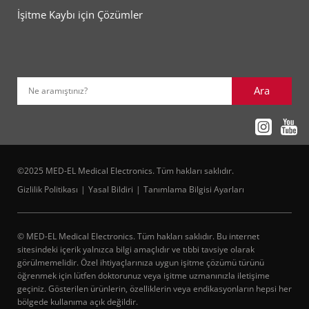
İşitme Kaybı için Çözümler
Ara
Ne aramıştınız?
©2025 MED-EL Medical Electronics. Tüm hakları saklıdır.
Gizlilik Politikası
Yasal Bildiri
Tanımlama Bilgisi Ayarları
© MED-EL Medical Electronics. Tüm hakları saklıdır. Bu internet
sitesindeki içerik yalnızca bilgi amaçlıdır ve tıbbi tavsiye olarak
görülmemelidir. Özel ihtiyaçlarınıza uygun işitme çözümü türünü
öğrenmek için lütfen doktorunuz veya işitme uzmanınızla iletişime
geçiniz. Gösterilen ürünlerin, özelliklerin veya endikasyonların hepsi her
bölgede kullanıma açık değildir.