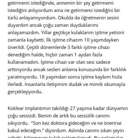
getirmemi istediğinde, annemin bir şey getirmemi
istediğini anlıyordum ama ne getirmemi istediğini bir
türlü anlayamıyordum. Okulda da öğretmenin sesini
duyardım ancak çoğu zaman duyduklarımı
anlayamazdım. Yıllar geçtikçe kulaklarım işitme yetisini
zamanla kaybetti. İlk işitme cihazım 10 yaşımdayken
önerildi. Çeşitli dönemlerde 3 farklı işitme cihazı
denediğim halde, hiçbir zaman 1 aydan fazla
kullanamadım. İşitme cihazı var olan sesi sadece
arttırıyordu ancak sesleri anlama konusunda bir farklılık
yaratmıyordu. 18 yaşımdan sonra işitme kaybım hızla
ilerledi. İnsanlarla iletişimim dudak ve mimik okumayla
gerçekleşiyordu.
Koklear implantımın takıldığı 27 yaşıma kadar dünyamın
çoğu sessizdi. Benim de artık bu sessizlik canımı
sıkıyordu. ‘‘Son kez doktora gideceğim ve ne önerirse
kabul edeceğim.” diyordum. Aslında canımı sıkan şeyin
sebebi, bilinmeyen kulak çınlamalarıydı. Bu çınlamalar