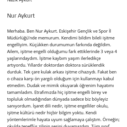
Nur Aykurt
Merhaba. Ben Nur Aykurt. Eskişehir Gençlik ve Spor İl
Müdürlüğü’nde memurum. Kendimi bildim bileli işitme
engelliyim. Küçükken durumumun farkında değildim.
Ailem, işitme engelli olduğumu fark ettiklerinde 3 veya 4
yaşlarındaydım. İşitme kaybım yaşım ilerledikçe
artıyordu. Yıllardır doktordan doktora sürüklendik
durduk. Tek çare kulak arkası işitme cihazıydı. Fakat ben
o cihaza karşı ön yargılı olduğum için kullanmayı kabul
etmedim. Dudak ve mimik okuyarak öğrenim hayatımı
tamamladım. Etrafımızda hiç işitme engelli birey ve
topluluk olmadığından dünyada sadece biz böyleyiz
sanıyordum. İşaret dili nedir, işitme engelliler okulu,
işitme kültürü nedir hiçbir bilgim yoktu. Kendi
yöntemlerimle hayata uyum sağlamaya çalıştım. Örneğin;
okulda teneffüs zilinin sesini duyamazdım. Tüm sınıf