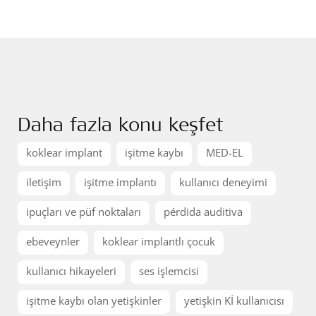
Daha fazla konu keşfet
koklear implant
işitme kaybı
MED-EL
iletişim
işitme implantı
kullanıcı deneyimi
ipuçları ve püf noktaları
pérdida auditiva
ebeveynler
koklear implantlı çocuk
kullanıcı hikayeleri
ses işlemcisi
işitme kaybı olan yetişkinler
yetişkin Kİ kullanıcısı