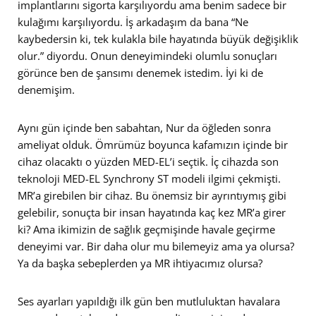
implantlarını sigorta karşılıyordu ama benim sadece bir
kulağımı karşılıyordu. İş arkadaşım da bana “Ne
kaybedersin ki, tek kulakla bile hayatında büyük değişiklik
olur.” diyordu. Onun deneyimindeki olumlu sonuçları
görünce ben de şansımı denemek istedim. İyi ki de
denemişim.
Aynı gün içinde ben sabahtan, Nur da öğleden sonra
ameliyat olduk. Ömrümüz boyunca kafamızın içinde bir
cihaz olacaktı o yüzden MED-EL’i seçtik. İç cihazda son
teknoloji MED-EL Synchrony ST modeli ilgimi çekmişti.
MR’a girebilen bir cihaz. Bu önemsiz bir ayrıntıymış gibi
gelebilir, sonuçta bir insan hayatında kaç kez MR’a girer
ki? Ama ikimizin de sağlık geçmişinde havale geçirme
deneyimi var. Bir daha olur mu bilemeyiz ama ya olursa?
Ya da başka sebeplerden ya MR ihtiyacımız olursa?
Ses ayarları yapıldığı ilk gün ben mutluluktan havalara