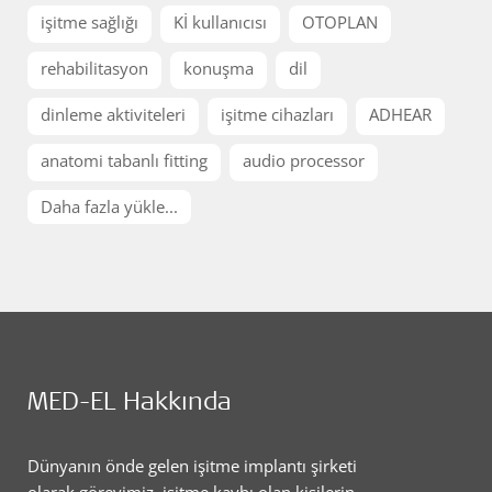
işitme sağlığı
Kİ kullanıcısı
OTOPLAN
rehabilitasyon
konuşma
dil
dinleme aktiviteleri
işitme cihazları
ADHEAR
anatomi tabanlı fitting
audio processor
Daha fazla yükle...
MED-EL Hakkında
Dünyanın önde gelen işitme implantı şirketi
olarak görevimiz, işitme kaybı olan kişilerin