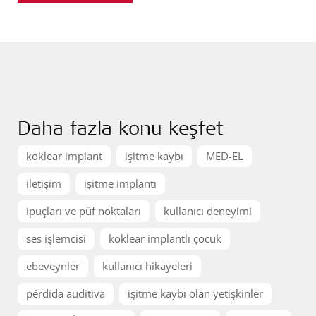
Daha fazla konu keşfet
koklear implant
işitme kaybı
MED-EL
iletişim
işitme implantı
ipuçları ve püf noktaları
kullanıcı deneyimi
ses işlemcisi
koklear implantlı çocuk
ebeveynler
kullanıcı hikayeleri
pérdida auditiva
işitme kaybı olan yetişkinler