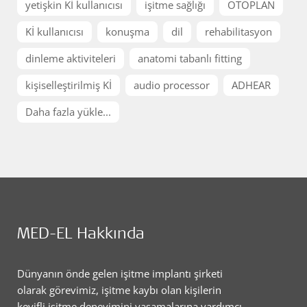
yetişkin Kİ kullanıcısı
işitme sağlığı
OTOPLAN
Kİ kullanıcısı
konuşma
dil
rehabilitasyon
dinleme aktiviteleri
anatomi tabanlı fitting
kişiselleştirilmiş Kİ
audio processor
ADHEAR
Daha fazla yükle...
MED-EL Hakkında
Dünyanın önde gelen işitme implantı şirketi
olarak görevimiz, işitme kaybı olan kişilerin
keyifli işitme deneyimini yaşamalarına yardımcı