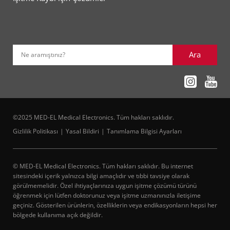
Ara
Ne aramıştınız?
©2025 MED-EL Medical Electronics. Tüm hakları saklıdır.
Gizlilik Politikası
Yasal Bildiri
Tanımlama Bilgisi Ayarları
© MED-EL Medical Electronics. Tüm hakları saklıdır. Bu internet
sitesindeki içerik yalnızca bilgi amaçlıdır ve tıbbi tavsiye olarak
görülmemelidir. Özel ihtiyaçlarınıza uygun işitme çözümü türünü
öğrenmek için lütfen doktorunuz veya işitme uzmanınızla iletişime
geçiniz. Gösterilen ürünlerin, özelliklerin veya endikasyonların hepsi her
bölgede kullanıma açık değildir.