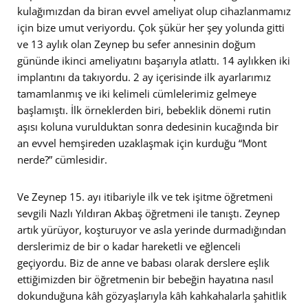
kulağımızdan da biran evvel ameliyat olup cihazlanmamız
için bize umut veriyordu. Çok şükür her şey yolunda gitti
ve 13 aylık olan Zeynep bu sefer annesinin doğum
gününde ikinci ameliyatını başarıyla atlattı. 14 aylıkken iki
implantını da takıyordu. 2 ay içerisinde ilk ayarlarımız
tamamlanmış ve iki kelimeli cümlelerimiz gelmeye
başlamıştı. İlk örneklerden biri, bebeklik dönemi rutin
aşısı koluna vurulduktan sonra dedesinin kucağında bir
an evvel hemşireden uzaklaşmak için kurduğu “Mont
nerde?” cümlesidir.
Ve Zeynep 15. ayı itibariyle ilk ve tek işitme öğretmeni
sevgili Nazlı Yıldıran Akbaş öğretmeni ile tanıştı. Zeynep
artık yürüyor, koşturuyor ve asla yerinde durmadığından
derslerimiz de bir o kadar hareketli ve eğlenceli
geçiyordu. Biz de anne ve babası olarak derslere eşlik
ettiğimizden bir öğretmenin bir bebeğin hayatına nasıl
dokunduğuna kâh gözyaşlarıyla kâh kahkahalarla şahitlik