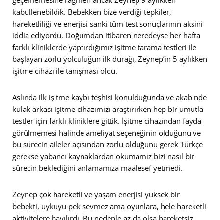
kabullenebildik. Bebekken bize verdiği tepkiler,
hareketliliği ve enerjisi sanki tüm test sonuçlarının aksini
iddia ediyordu. Doğumdan itibaren neredeyse her hafta
farklı kliniklerde yaptırdığımız işitme tarama testleri ile
başlayan zorlu yolculuğun ilk durağı, Zeynep’in 5 aylıkken
işitme cihazı ile tanışması oldu.
Aslında ilk işitme kaybı teşhisi konulduğunda ve akabinde
kulak arkası işitme cihazımızı araştırırken hep bir umutla
testler için farklı kliniklere gittik. İşitme cihazından fayda
görülmemesi halinde ameliyat seçeneğinin olduğunu ve
bu sürecin aileler açısından zorlu olduğunu gerek Türkçe
gerekse yabancı kaynaklardan okumamız bizi nasıl bir
sürecin beklediğini anlamamıza maalesef yetmedi.
Zeynep çok hareketli ve yaşam enerjisi yüksek bir
bebekti, uykuyu pek sevmez ama oyunlara, hele hareketli
aktivitelere bayılırdı. Bu nedenle az da olsa hareketsiz