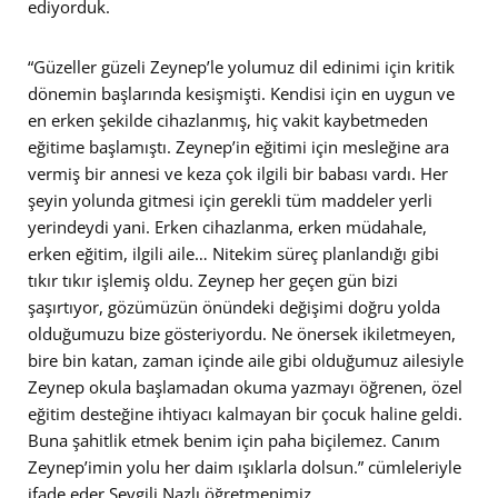
ediyorduk.
“Güzeller güzeli Zeynep’le yolumuz dil edinimi için kritik
dönemin başlarında kesişmişti. Kendisi için en uygun ve
en erken şekilde cihazlanmış, hiç vakit kaybetmeden
eğitime başlamıştı. Zeynep’in eğitimi için mesleğine ara
vermiş bir annesi ve keza çok ilgili bir babası vardı. Her
şeyin yolunda gitmesi için gerekli tüm maddeler yerli
yerindeydi yani. Erken cihazlanma, erken müdahale,
erken eğitim, ilgili aile… Nitekim süreç planlandığı gibi
tıkır tıkır işlemiş oldu. Zeynep her geçen gün bizi
şaşırtıyor, gözümüzün önündeki değişimi doğru yolda
olduğumuzu bize gösteriyordu. Ne önersek ikiletmeyen,
bire bin katan, zaman içinde aile gibi olduğumuz ailesiyle
Zeynep okula başlamadan okuma yazmayı öğrenen, özel
eğitim desteğine ihtiyacı kalmayan bir çocuk haline geldi.
Buna şahitlik etmek benim için paha biçilemez. Canım
Zeynep’imin yolu her daim ışıklarla dolsun.” cümleleriyle
ifade eder Sevgili Nazlı öğretmenimiz.