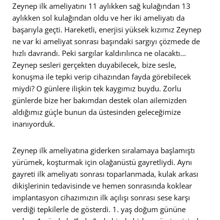
Zeynep ilk ameliyatını 11 aylıkken sağ kulağından 13
aylıkken sol kulağından oldu ve her iki ameliyatı da
başarıyla geçti. Hareketli, enerjisi yüksek kızımız Zeynep
ne var ki ameliyat sonrası başındaki sargıyı çözmede de
hızlı davrandı. Peki sargılar kaldırılınca ne olacaktı…
Zeynep sesleri gerçekten duyabilecek, bize sesle,
konuşma ile tepki verip cihazından fayda görebilecek
miydi? O günlere ilişkin tek kaygımız buydu. Zorlu
günlerde bize her bakımdan destek olan ailemizden
aldığımız güçle bunun da üstesinden geleceğimize
inanıyorduk.
Zeynep ilk ameliyatına giderken sıralamaya başlamıştı
yürümek, koşturmak için olağanüstü gayretliydi. Aynı
gayreti ilk ameliyatı sonrası toparlanmada, kulak arkası
dikişlerinin tedavisinde ve hemen sonrasında koklear
implantasyon cihazımızın ilk açılışı sonrası sese karşı
verdiği tepkilerle de gösterdi. 1. yaş doğum gününe