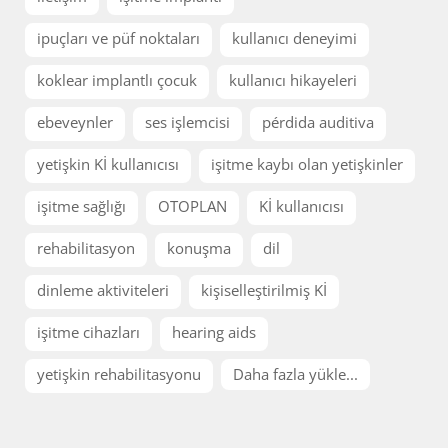
ipuçları ve püf noktaları
kullanıcı deneyimi
koklear implantlı çocuk
kullanıcı hikayeleri
ebeveynler
ses işlemcisi
pérdida auditiva
yetişkin Kİ kullanıcısı
işitme kaybı olan yetişkinler
işitme sağlığı
OTOPLAN
Kİ kullanıcısı
rehabilitasyon
konuşma
dil
dinleme aktiviteleri
kişiselleştirilmiş Kİ
işitme cihazları
hearing aids
yetişkin rehabilitasyonu
Daha fazla yükle...