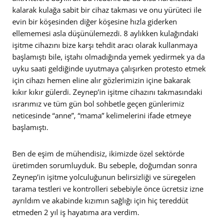
kalarak kulağa sabit bir cihaz takması ve onu yürüteci ile
evin bir köşesinden diğer köşesine hızla giderken
ellememesi asla düşünülemezdi. 8 aylıkken kulağındaki
işitme cihazını bize karşı tehdit aracı olarak kullanmaya
başlamıştı bile, iştahı olmadığında yemek yedirmek ya da
uyku saati geldiğinde uyutmaya çalışırken protesto etmek
için cihazı hemen eline alır gözlerimizin içine bakarak
kıkır kıkır gülerdi. Zeynep’in işitme cihazını takmasındaki
ısrarımız ve tüm gün bol sohbetle geçen günlerimiz
neticesinde “anne”, “mama” kelimelerini ifade etmeye
başlamıştı.
Ben de eşim de mühendisiz, ikimizde özel sektörde
üretimden sorumluyduk. Bu sebeple, doğumdan sonra
Zeynep’in işitme yolculuğunun belirsizliği ve süregelen
tarama testleri ve kontrolleri sebebiyle önce ücretsiz izne
ayrıldım ve akabinde kızımın sağlığı için hiç tereddüt
etmeden 2 yıl iş hayatıma ara verdim.