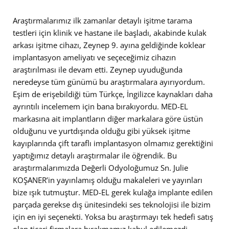
Araştırmalarımız ilk zamanlar detaylı işitme tarama
testleri için klinik ve hastane ile başladı, akabinde kulak
arkası işitme cihazı, Zeynep 9. ayına geldiğinde koklear
implantasyon ameliyatı ve seçeceğimiz cihazın
araştırılması ile devam etti. Zeynep uyuduğunda
neredeyse tüm günümü bu araştırmalara ayırıyordum.
Eşim de erişebildiği tüm Türkçe, İngilizce kaynakları daha
ayrıntılı incelemem için bana bırakıyordu. MED-EL
markasına ait implantların diğer markalara göre üstün
olduğunu ve yurtdışında olduğu gibi yüksek işitme
kayıplarında çift taraflı implantasyon olmamız gerektiğini
yaptığımız detaylı araştırmalar ile öğrendik. Bu
araştırmalarımızda Değerli Odyoloğumuz Sn. Julie
KOŞANER’in yayınlamış olduğu makaleleri ve yayınları
bize ışık tutmuştur. MED-EL gerek kulağa implante edilen
parçada gerekse dış ünitesindeki ses teknolojisi ile bizim
için en iyi seçenekti. Yoksa bu araştırmayı tek hedefi satış
olan ticari firmalara bırakmamız kabul edilemezdi.