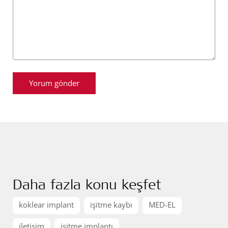
Daha fazla konu keşfet
koklear implant
işitme kaybı
MED-EL
iletişim
işitme implantı