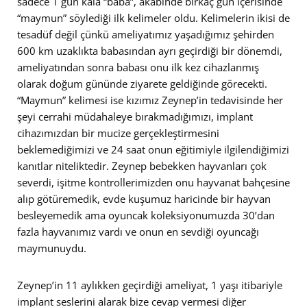
sadece 1 gün kala “baba”, akabinde birkaç gün içerisinde
“maymun” söylediği ilk kelimeler oldu. Kelimelerin ikisi de
tesadüf değil çünkü ameliyatımız yaşadığımız şehirden
600 km uzaklıkta babasından ayrı geçirdiği bir dönemdi,
ameliyatından sonra babası onu ilk kez cihazlanmış
olarak doğum gününde ziyarete geldiğinde görecekti.
“Maymun” kelimesi ise kızımız Zeynep’in tedavisinde her
şeyi cerrahi müdahaleye bırakmadığımızı, implant
cihazımızdan bir mucize gerçekleştirmesini
beklemediğimizi ve 24 saat onun eğitimiyle ilgilendiğimizi
kanıtlar niteliktedir. Zeynep bebekken hayvanları çok
severdi, işitme kontrollerimizden onu hayvanat bahçesine
alıp götüremedik, evde kuşumuz haricinde bir hayvan
besleyemedik ama oyuncak koleksiyonumuzda 30’dan
fazla hayvanımız vardı ve onun en sevdiği oyuncağı
maymunuydu.
Zeynep’in 11 aylıkken geçirdiği ameliyat, 1 yaşı itibariyle
implant seslerini alarak bize cevap vermesi diğer