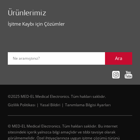
Ürünlerimiz
İşitme Kaybı için Çözümler
Ara
Ne aramıştınız?
©2025 MED-EL Medical Electronics. Tüm hakları saklıdır.
Gizlilik Politikası
Yasal Bildiri
Tanımlama Bilgisi Ayarları
© MED-EL Medical Electronics. Tüm hakları saklıdır. Bu internet
sitesindeki içerik yalnızca bilgi amaçlıdır ve tıbbi tavsiye olarak
görülmemelidir. Özel ihtiyaçlarınıza uygun işitme çözümü türünü