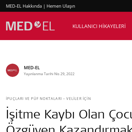
MED-EL Hakkında
Hemen Ulaşın
KULLANICI HİKAYELERİ
MED-EL
Yayınlanma Tarihi Nis 29, 2022
İPUÇLARI VE PÜF NOKTALARI
–
VELILER IÇIN
İşitme Kaybı Olan Ço
Özgüven Kazandırmak 