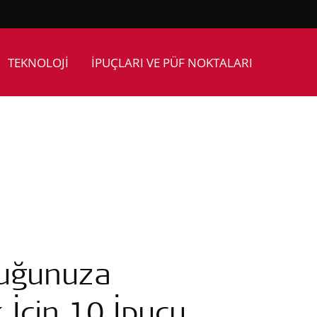
TEKNOLOJİ
İPUÇLARI VE PÜF NOKTALARI
cuğunuza
İçin 10 İpucu