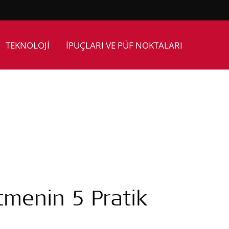
TEKNOLOJİ
İPUÇLARI VE PÜF NOKTALARI
tmenin 5 Pratik