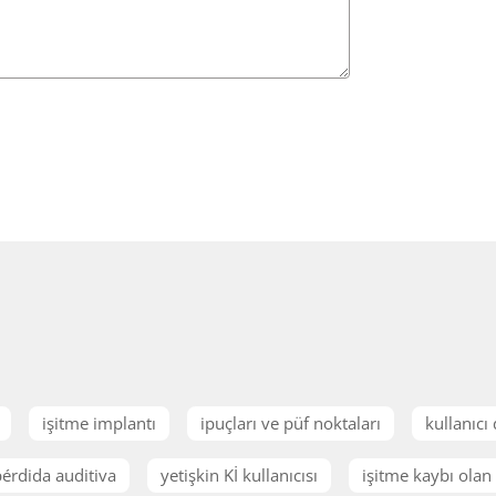
işitme implantı
ipuçları ve püf noktaları
kullanıcı
érdida auditiva
yetişkin Kİ kullanıcısı
işitme kaybı olan 