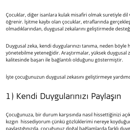
Çocuklar, diğer isanlara kulak misafiri olmak suretiyle dil
öğrenir. İşitme kaybı olan çocuklar, etraflarında gerçekl
olmadıklarından, duygusal zekalarını geliştirmede desteğe
Duygusal zeka, kendi duygularınızı tanıma, neden böyle h
yönetebilme yeteneğidir. Araştırmalar, yüksek duygusal zek
kalitesinde başarı ile bağlantılı olduğunu göstermiştir.
İşte çocuğunuzun duygusal zekasını geliştirmeye yardımcı
1) Kendi Duygularınızı Paylaşın
Çocuğunuza, bir durum karşısında nasıl hissettiğinizi aç
kızgın hissediyorum çünkü gözlüklerimi nereye koyduğu
paylaştığınızda, çocuğunuz doğal bağlamlarda farklı duygu