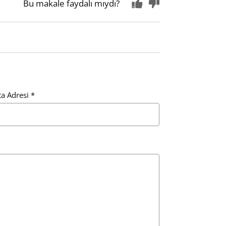
Bu makale faydalı mıydı?
ta Adresi
*