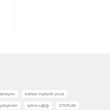
 deneyimi
koklear implantlı çocuk
yetişkinler
işitme sağlığı
OTOPLAN