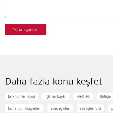
Daha fazla konu keşfet
koklear implant
işitme kaybı
MED-EL
iletişim
kullanıcı hikayeleri
ebeveynler
ses işlemcisi
p