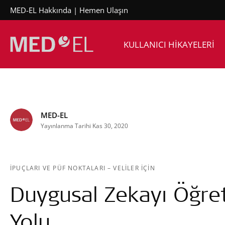
MED-EL Hakkında
Hemen Ulaşın
KULLANICI HİKAYELERİ
MED-EL
Yayınlanma Tarihi Kas 30, 2020
İPUÇLARI VE PÜF NOKTALARI
–
VELILER IÇIN
Duygusal Zekayı Öğre
Yolu