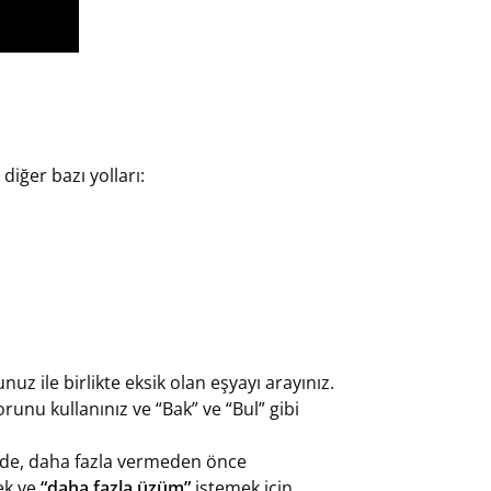
iğer bazı yolları:
z ile birlikte eksik olan eşyayı arayınız.
nu kullanınız ve “Bak” ve “Bul” gibi
ğinde, daha fazla vermeden önce
k ve
“daha ​​fazla üzüm”
istemek için