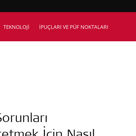
TEKNOLOJİ
İPUÇLARI VE PÜF NOKTALARI
Sorunları
etmek İçin Nasıl