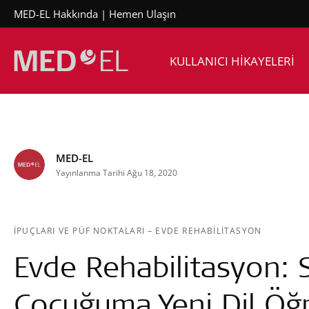
MED-EL Hakkında
Hemen Ulaşın
KULLANICI HİKAYELERİ
MED-EL
Yayınlanma Tarihi Ağu 18, 2020
İPUÇLARI VE PÜF NOKTALARI
–
EVDE REHABILITASYON
Evde Rehabilitasyon: 
Çocuğuma Yeni Dil Öğr