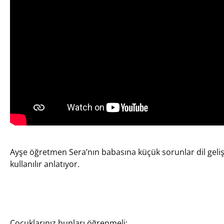
Ayşe öğretmen Sera’nın babasına küçük sorunlar dil geliş
kullanılır anlatıyor.
Çocuklarınız bunları öğrenmeli: