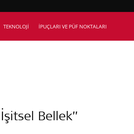
TEKNOLOJİ
İPUÇLARI VE PÜF NOKTALARI
İşitsel Bellek”