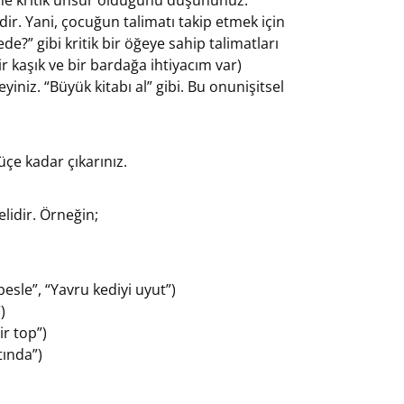
dir. Yani, çocuğun talimatı takip etmek için
de?” gibi kritik bir öğeye sahip talimatları
ir
kaşık
ve bir
bardağa
ihtiyacım var)
yiniz. “
Büyük kitabı
al” gibi. Bu onunişitsel
üçe kadar çıkarınız.
elidir. Örneğin;
 besle
”, “
Yavru kediyi uyut
”)
”)
ir top
”)
tında
”)