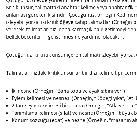
Kritik unsur, talimattaki anahtar kelime veya anahtar fikir
anlaması gereken kısımdır. Çocuğunuz, örneğin
Kedi
nere
izleyebiliyorsa, iki kritik öğeye sahip talimatlar (Örneğin b
vererek, talimatlarınızı daha karmaşık hale getirmeyi dene
bellek becerilerini geliştirmesine yardımcı olacaktır.
Çocuğunuz iki kritik unsur içeren talimatı izleyebiliyorsa, 
Talimatlarınızdaki kritik unsurlar bir dizi kelime tipi içerm
İki nesne (Örneğin, “Bana
topu
ve
ayakkabını
ver”)
Eylem kelimesi ve nesnesi (Örneğin, “
Köpeği yıka
”, “
Atı
2 tane eylem kelimesi bir arada (Örneğin, “
Atla
ve
otur
Tanımlama kelimesi (sıfat) ve nesne (Örneğin, “
büyük b
Konum sözcüğü (edat) ve nesne (Örneğin, “
masanın al