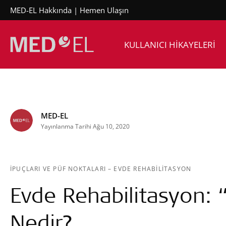
MED-EL Hakkında
Hemen Ulaşın
KULLANICI HİKAYELERİ
MED-EL
Yayınlanma Tarihi Ağu 10, 2020
İPUÇLARI VE PÜF NOKTALARI
–
EVDE REHABILITASYON
Evde Rehabilitasyon: “
Nedir?