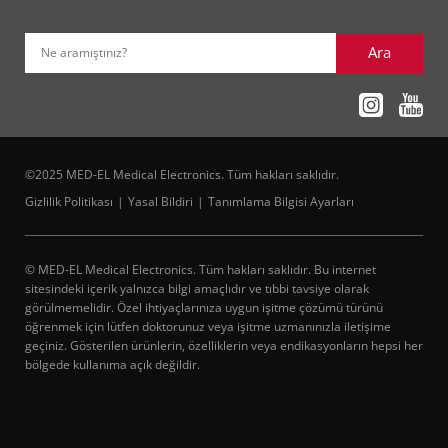
Ara
Ne aramıştınız?
©2025 MED-EL Medical Electronics. Tüm hakları saklıdır.
Gizlilik Politikası
Yasal Bildiri
Tanımlama Bilgisi Ayarları
© MED-EL Medical Electronics. Tüm hakları saklıdır. Bu internet
sitesindeki içerik yalnızca bilgi amaçlıdır ve tıbbi tavsiye olarak
görülmemelidir. Özel ihtiyaçlarınıza uygun işitme çözümü türünü
öğrenmek için lütfen doktorunuz veya işitme uzmanınızla iletişime
geçiniz. Gösterilen ürünlerin, özelliklerin veya endikasyonların hepsi her
bölgede kullanıma açık değildir.