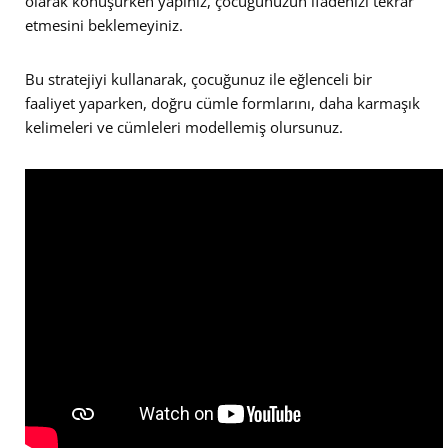
olarak konuşurken yapınız, çocuğunuzun ifadenizi tekrar
etmesini beklemeyiniz.
Bu stratejiyi kullanarak, çocuğunuz ile eğlenceli bir
faaliyet yaparken, doğru cümle formlarını, daha karmaşık
kelimeleri ve cümleleri modellemiş olursunuz.