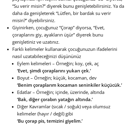
“Su verir misin?” diyerek bunu genişletebilirsiniz. Ya da
daha da genişleterek “Lütfen, bir bardak su verir
misin?” diyebilirsiniz.
Giyinirken, çocuğunuz “Çorap” diyorsa, “Evet,
çoraplarını giy, ayakların üşür” diyerek bunu
genişletiniz ve uzatınız.
Farklı kelimeler kullanarak çocuğunuzun ifadelerini
nasıl uzatabileceğinizi düşününüz
Eylem kelimeleri – Örneğin; koy, çek, aç
‘Evet, şimdi çoraplarını yukarı çek.’
Boyut – Örneğin; küçük, kocaman, dev
‘Benim çoraplarım kocaman seninkiler küçücük.’
Edatlar – Örneğin; içinde, üzerinde, altında
‘Bak, diğer çorabın yatağın altında.’
Diğer Kavramlar (sıcak / soğuk) veya olumsuz
kelimeler (hayır / değil) gibi
‘Bu çorap pis, temizini giyelim.’