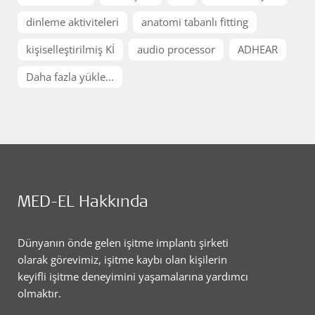
dinleme aktiviteleri
anatomi tabanlı fitting
kişiselleştirilmiş Kİ
audio processor
ADHEAR
Daha fazla yükle...
MED-EL Hakkında
Dünyanın önde gelen işitme implantı şirketi
olarak görevimiz, işitme kaybı olan kişilerin
keyifli işitme deneyimini yaşamalarına yardımcı
olmaktır.