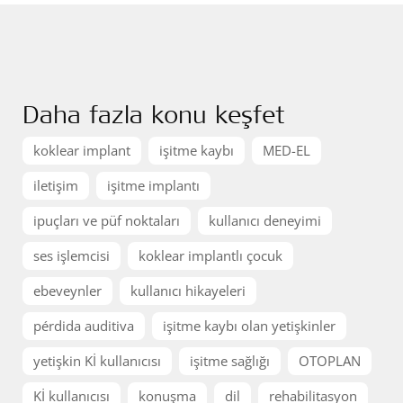
Daha fazla konu keşfet
koklear implant
işitme kaybı
MED-EL
iletişim
işitme implantı
ipuçları ve püf noktaları
kullanıcı deneyimi
ses işlemcisi
koklear implantlı çocuk
ebeveynler
kullanıcı hikayeleri
pérdida auditiva
işitme kaybı olan yetişkinler
yetişkin Kİ kullanıcısı
işitme sağlığı
OTOPLAN
Kİ kullanıcısı
konuşma
dil
rehabilitasyon