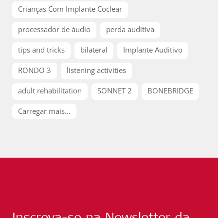
Crianças Com Implante Coclear
processador de áudio
perda auditiva
tips and tricks
bilateral
Implante Auditivo
RONDO 3
listening activities
adult rehabilitation
SONNET 2
BONEBRIDGE
Carregar mais...
Inscreva-se na Newsletter da