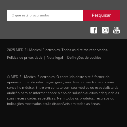
Pesquisar
O que está procurando?
2025 MED-EL Medical Electronics. Todos os direitos reservados.
Política de privacidade
Nota legal
Definições de cookies
© MED-EL Medical Electronics. O conteúdo deste site é fornecido
apenas a título de informação geral, não devendo ser tomado como
conselho médico. Entre em contato com seu médico ou especialista da
audição para se informar sobre o tipo de solução auditiva adequada às
suas necessidades específicas. Nem todos os produtos, recursos ou
indicações mostrados estão disponíveis em todas as áreas.