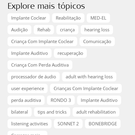
Explore mais tópicos
Implante Coclear
Reabilitação
MED-EL
Audição
Rehab
criança
hearing loss
Criança Com Implante Coclear
Comunicação
Implante Auditivo
recuperação
Criança Com Perda Auditiva
processador de áudio
adult with hearing loss
user experience
Crianças Com Implante Coclear
perda auditiva
RONDO 3
Implante Auditivo
bilateral
tips and tricks
adult rehabilitation
listening activities
SONNET 2
BONEBRIDGE