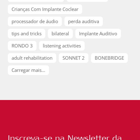
Crianças Com Implante Coclear
processador de áudio
perda auditiva
tips and tricks
bilateral
Implante Auditivo
RONDO 3
listening activities
adult rehabilitation
SONNET 2
BONEBRIDGE
Carregar mais...
Inscreva-se na Newsletter da