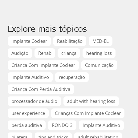
Explore mais tópicos
Implante Coclear
Reabilitação
MED-EL
Audição
Rehab
criança
hearing loss
Criança Com Implante Coclear
Comunicação
Implante Auditivo
recuperação
Criança Com Perda Auditiva
processador de áudio
adult with hearing loss
user experience
Crianças Com Implante Coclear
perda auditiva
RONDO 3
Implante Auditivo
bilateral
tips and tricks
adult rehabilitation