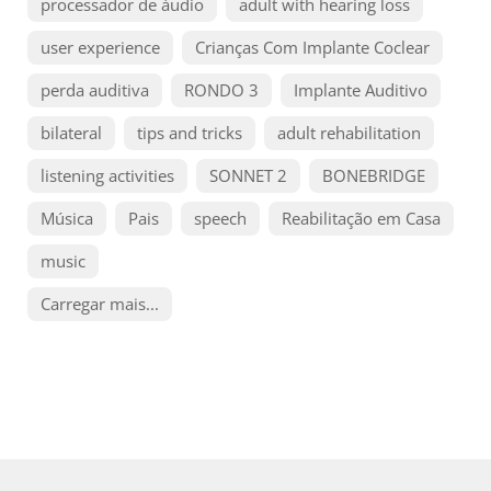
processador de áudio
adult with hearing loss
user experience
Crianças Com Implante Coclear
perda auditiva
RONDO 3
Implante Auditivo
bilateral
tips and tricks
adult rehabilitation
listening activities
SONNET 2
BONEBRIDGE
Música
Pais
speech
Reabilitação em Casa
music
Carregar mais...