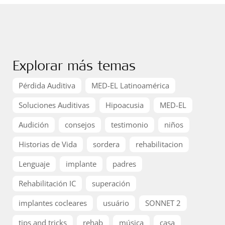
Explorar más temas
Pérdida Auditiva
MED-EL Latinoamérica
Soluciones Auditivas
Hipoacusia
MED-EL
Audición
consejos
testimonio
niños
Historias de Vida
sordera
rehabilitacion
Lenguaje
implante
padres
Rehabilitación IC
superación
implantes cocleares
usuário
SONNET 2
tips and tricks
rehab
música
casa