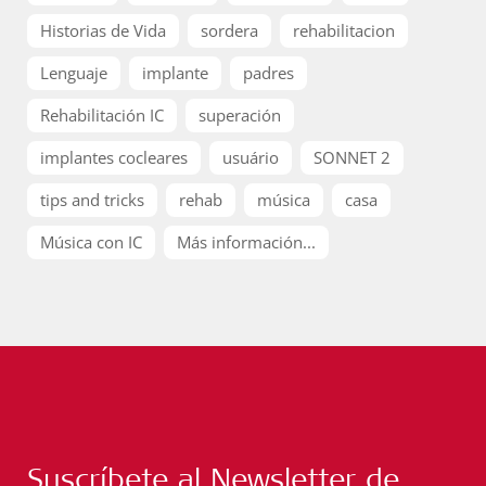
Historias de Vida
sordera
rehabilitacion
Lenguaje
implante
padres
Rehabilitación IC
superación
implantes cocleares
usuário
SONNET 2
tips and tricks
rehab
música
casa
Música con IC
Más información...
Suscríbete al Newsletter de