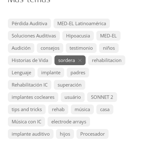
Pérdida Auditiva
MED-EL Latinoamérica
Soluciones Auditivas
Hipoacusia
MED-EL
Audición
consejos
testimonio
niños
Historias de Vida
sordera
rehabilitacion
Lenguaje
implante
padres
Rehabilitación IC
superación
implantes cocleares
usuário
SONNET 2
tips and tricks
rehab
música
casa
Música con IC
electrode arrays
implante auditivo
hijos
Procesador