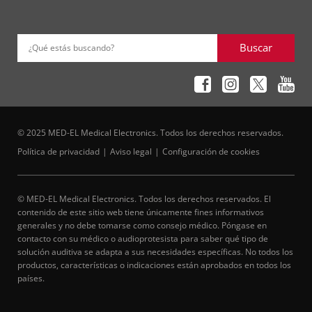
Buscar
¿Qué estás buscando?
© 2025 MED-EL Medical Electronics. Todos los derechos reservados.
Política de privacidad
Aviso legal
Configuración de cookies
© MED-EL Medical Electronics. Todos los derechos reservados. El
contenido de este sitio web tiene únicamente fines informativos
generales y no debe tomarse como consejo médico. Póngase en
contacto con su médico o audioprotesista para saber qué tipo de
solución auditiva se adapta a sus necesidades específicas. No todos los
productos, características o indicaciones están aprobados en todos los
países.