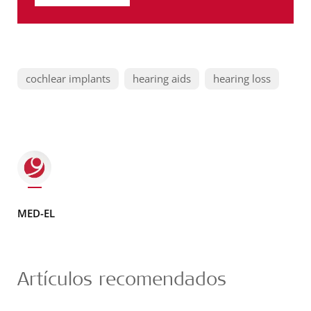
cochlear implants
hearing aids
hearing loss
MED-EL
Artículos recomendados