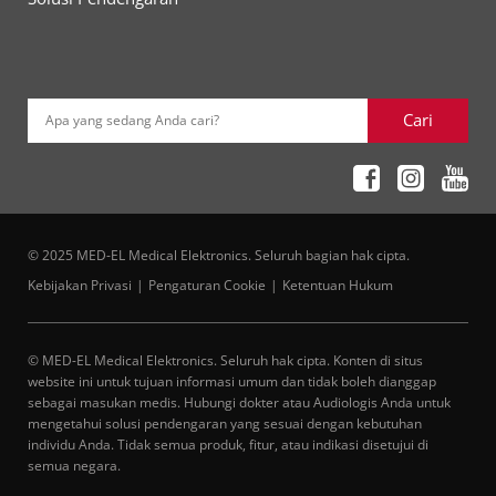
Cari
Apa yang sedang Anda cari?
© 2025 MED-EL Medical Elektronics. Seluruh bagian hak cipta.
Kebijakan Privasi
Pengaturan Cookie
Ketentuan Hukum
© MED-EL Medical Elektronics. Seluruh hak cipta. Konten di situs
website ini untuk tujuan informasi umum dan tidak boleh dianggap
sebagai masukan medis. Hubungi dokter atau Audiologis Anda untuk
mengetahui solusi pendengaran yang sesuai dengan kebutuhan
individu Anda. Tidak semua produk, fitur, atau indikasi disetujui di
semua negara.