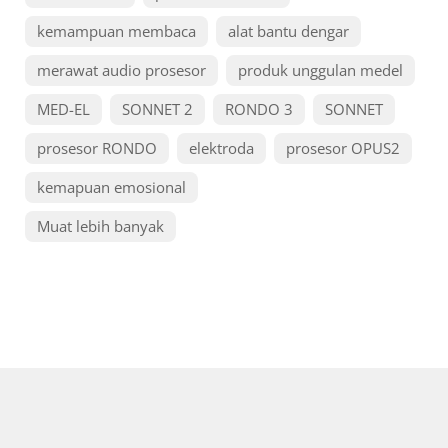
kemampuan membaca
alat bantu dengar
merawat audio prosesor
produk unggulan medel
MED-EL
SONNET 2
RONDO 3
SONNET
prosesor RONDO
elektroda
prosesor OPUS2
kemapuan emosional
Muat lebih banyak