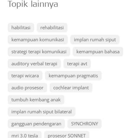
Topik lainnya
habilitasi
rehabilitasi
kemampuan komunikasi
implan rumah siput
strategi terapi komunikasi
kemampuan bahasa
auditory verbal terapi
terapi avt
terapi wicara
kemampuan pragmatis
audio prosesor
cochlear implant
tumbuh kembang anak
implan rumah siput bilateral
gangguan pendengaran
SYNCHRONY
mri 3.0 tesla
prosesor SONNET