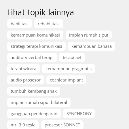
Lihat topik lainnya
habilitasi
rehabilitasi
kemampuan komunikasi
implan rumah siput
strategi terapi komunikasi
kemampuan bahasa
auditory verbal terapi
terapi avt
terapi wicara
kemampuan pragmatis
audio prosesor
cochlear implant
tumbuh kembang anak
implan rumah siput bilateral
gangguan pendengaran
SYNCHRONY
mri 3.0 tesla
prosesor SONNET