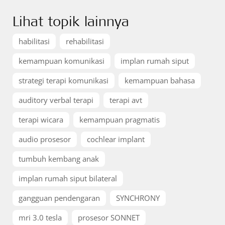
Lihat topik lainnya
habilitasi
rehabilitasi
kemampuan komunikasi
implan rumah siput
strategi terapi komunikasi
kemampuan bahasa
auditory verbal terapi
terapi avt
terapi wicara
kemampuan pragmatis
audio prosesor
cochlear implant
tumbuh kembang anak
implan rumah siput bilateral
gangguan pendengaran
SYNCHRONY
mri 3.0 tesla
prosesor SONNET