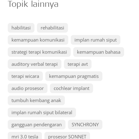
Topik lainnya
habilitasi
rehabilitasi
kemampuan komunikasi
implan rumah siput
strategi terapi komunikasi
kemampuan bahasa
auditory verbal terapi
terapi avt
terapi wicara
kemampuan pragmatis
audio prosesor
cochlear implant
tumbuh kembang anak
implan rumah siput bilateral
gangguan pendengaran
SYNCHRONY
mri 3.0 tesla
prosesor SONNET