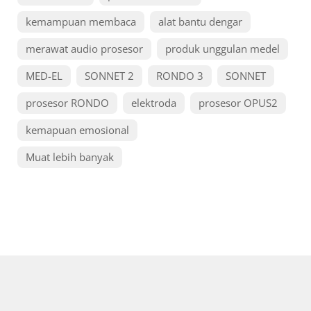
kemampuan membaca
alat bantu dengar
merawat audio prosesor
produk unggulan medel
MED-EL
SONNET 2
RONDO 3
SONNET
prosesor RONDO
elektroda
prosesor OPUS2
kemapuan emosional
Muat lebih banyak