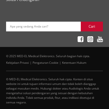
Cari
Apa yang sedang Anda cari?
© 2025 MED-EL Medical Elektronics. Seluruh bagian hak cipta.
Kebijakan Privasi
Pengaturan Cookie
Ketentuan Hukum
© MED-EL Medical Elektronics. Seluruh hak cipta. Konten di situs
website ini untuk tujuan informasi umum dan tidak boleh dianggap
sebagai masukan medis. Hubungi dokter atau Audiologis Anda untuk
mengetahui solusi pendengaran yang sesuai dengan kebutuhan
individu Anda. Tidak semua produk, fitur, atau indikasi disetujui di
semua negara.