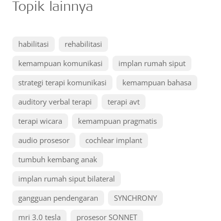
Topik lainnya
habilitasi
rehabilitasi
kemampuan komunikasi
implan rumah siput
strategi terapi komunikasi
kemampuan bahasa
auditory verbal terapi
terapi avt
terapi wicara
kemampuan pragmatis
audio prosesor
cochlear implant
tumbuh kembang anak
implan rumah siput bilateral
gangguan pendengaran
SYNCHRONY
mri 3.0 tesla
prosesor SONNET