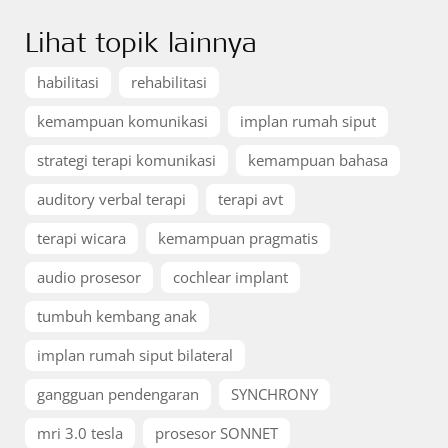
Lihat topik lainnya
habilitasi
rehabilitasi
kemampuan komunikasi
implan rumah siput
strategi terapi komunikasi
kemampuan bahasa
auditory verbal terapi
terapi avt
terapi wicara
kemampuan pragmatis
audio prosesor
cochlear implant
tumbuh kembang anak
implan rumah siput bilateral
gangguan pendengaran
SYNCHRONY
mri 3.0 tesla
prosesor SONNET