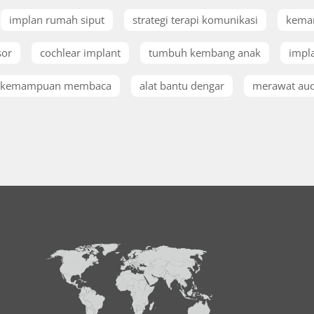
implan rumah siput
strategi terapi komunikasi
kema
sor
cochlear implant
tumbuh kembang anak
impla
kemampuan membaca
alat bantu dengar
merawat aud