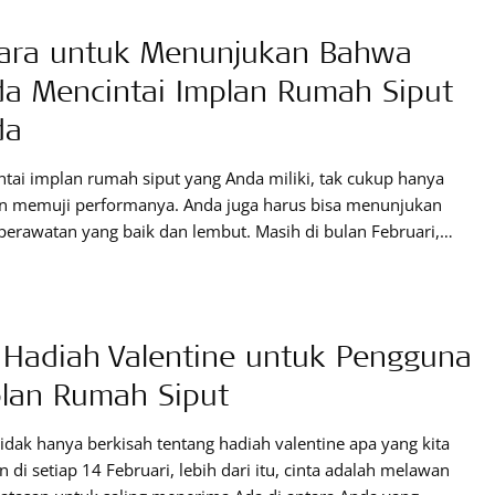
ara untuk Menunjukan Bahwa
a Mencintai Implan Rumah Siput
da
tai implan rumah siput yang Anda miliki, tak cukup hanya
n memuji performanya. Anda juga harus bisa menunjukan
perawatan yang baik dan lembut. Masih di bulan Februari,
penuh cinta! Ada banyak hal yang bisa dicintai di dunia. Tidak
berbentuk fisik manusia, tapi bisa juga yang lainnya.
uk salah satunya ketika Anda mencintai
 Hadiah Valentine untuk Pengguna
lan Rumah Siput
tidak hanya berkisah tentang hadiah valentine apa yang kita
n di setiap 14 Februari, lebih dari itu, cinta adalah melawan