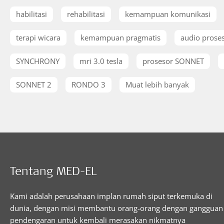
habilitasi
rehabilitasi
kemampuan komunikasi
terapi wicara
kemampuan pragmatis
audio prose
SYNCHRONY
mri 3.0 tesla
prosesor SONNET
SONNET 2
RONDO 3
Muat lebih banyak
Tentang MED-EL
Kami adalah perusahaan implan rumah siput terkemuka di
dunia, dengan misi membantu orang-orang dengan gangguan
pendengaran untuk kembali merasakan nikmatnya