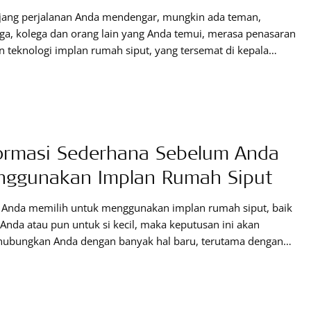
jang perjalanan Anda mendengar, mungkin ada teman,
ga, kolega dan orang lain yang Anda temui, merasa penasaran
 teknologi implan rumah siput, yang tersemat di kepala
Pada umumnya, orang-orang selalu tertarik pada teknologi
idak umum mereka lihat, sehingga terbesit penasaran mereka
bertanya tentang hal tersebut. Anda bisa menjadikan hal ini
patan untuk
ormasi Sederhana Sebelum Anda
ggunakan Implan Rumah Siput
a Anda memilih untuk menggunakan implan rumah siput, baik
Anda atau pun untuk si kecil, maka keputusan ini akan
ubungkan Anda dengan banyak hal baru, terutama dengan
-suara baru yang mungkin belum pernah Anda dengan
umnya. Tapi, bagaimana agar keputusan untuk menggunakan
n rumah siput ini menjadi benar-benar memberikan manfaat
Anda atau si