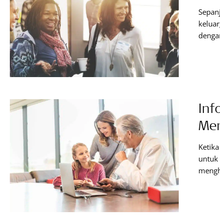
Sepan
keluar
dengan
Anda. 
yang t
untuk 
kesem
Inf
Men
Ketik
untuk 
mengh
suara
sebel
impla
untuk 