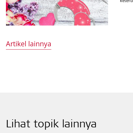
keterb
beren
yang 
roman
Artikel lainnya
Lihat topik lainnya