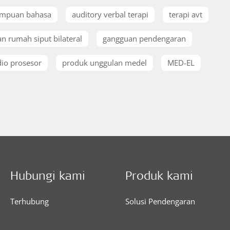
mpuan bahasa
auditory verbal terapi
terapi avt
n rumah siput bilateral
gangguan pendengaran
io prosesor
produk unggulan medel
MED-EL
Hubungi kami
Produk kami
Terhubung
Solusi Pendengaran