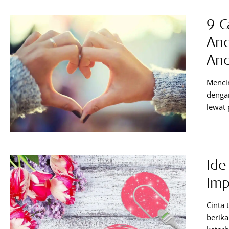
9 C
And
An
Mencin
denga
lewat 
bulan 
hanya 
Termas
Ide
Imp
Cinta 
berika