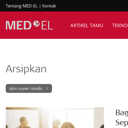
Tentang MED-EL
Kontak
ARTIKEL TAMU
TEKNO
Arsipkan
skin cover rondo
Bag
Sep