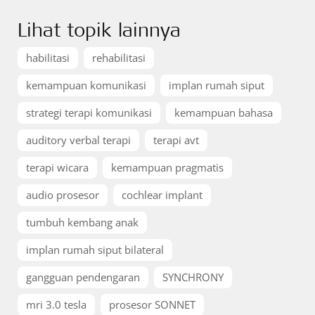
Lihat topik lainnya
habilitasi
rehabilitasi
kemampuan komunikasi
implan rumah siput
strategi terapi komunikasi
kemampuan bahasa
auditory verbal terapi
terapi avt
terapi wicara
kemampuan pragmatis
audio prosesor
cochlear implant
tumbuh kembang anak
implan rumah siput bilateral
gangguan pendengaran
SYNCHRONY
mri 3.0 tesla
prosesor SONNET