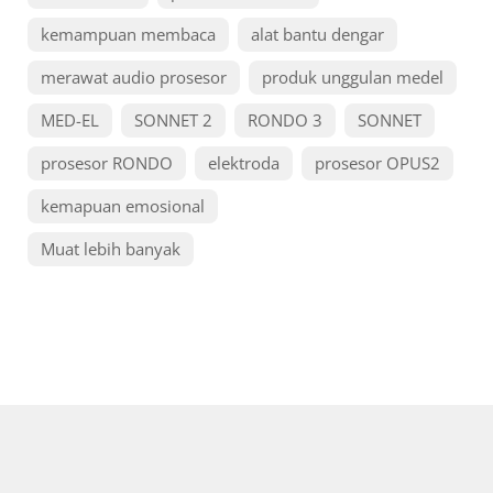
kemampuan membaca
alat bantu dengar
merawat audio prosesor
produk unggulan medel
MED-EL
SONNET 2
RONDO 3
SONNET
prosesor RONDO
elektroda
prosesor OPUS2
kemapuan emosional
Muat lebih banyak