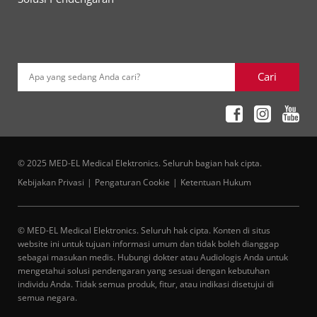
Cari
Apa yang sedang Anda cari?
© 2025 MED-EL Medical Elektronics. Seluruh bagian hak cipta.
Kebijakan Privasi
Pengaturan Cookie
Ketentuan Hukum
© MED-EL Medical Elektronics. Seluruh hak cipta. Konten di situs
website ini untuk tujuan informasi umum dan tidak boleh dianggap
sebagai masukan medis. Hubungi dokter atau Audiologis Anda untuk
mengetahui solusi pendengaran yang sesuai dengan kebutuhan
individu Anda. Tidak semua produk, fitur, atau indikasi disetujui di
semua negara.