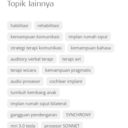
Topik lainnya
habilitasi
rehabilitasi
kemampuan komunikasi
implan rumah siput
strategi terapi komunikasi
kemampuan bahasa
auditory verbal terapi
terapi avt
terapi wicara
kemampuan pragmatis
audio prosesor
cochlear implant
tumbuh kembang anak
implan rumah siput bilateral
gangguan pendengaran
SYNCHRONY
mri 3.0 tesla
prosesor SONNET