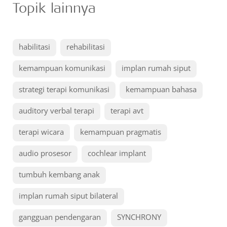
Topik lainnya
habilitasi
rehabilitasi
kemampuan komunikasi
implan rumah siput
strategi terapi komunikasi
kemampuan bahasa
auditory verbal terapi
terapi avt
terapi wicara
kemampuan pragmatis
audio prosesor
cochlear implant
tumbuh kembang anak
implan rumah siput bilateral
gangguan pendengaran
SYNCHRONY