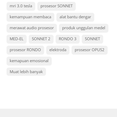
mri 3.0 tesla
prosesor SONNET
kemampuan membaca
alat bantu dengar
merawat audio prosesor
produk unggulan medel
MED-EL
SONNET 2
RONDO 3
SONNET
prosesor RONDO
elektroda
prosesor OPUS2
kemapuan emosional
Muat lebih banyak