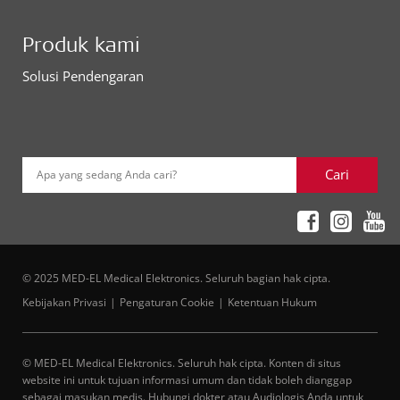
Produk kami
Solusi Pendengaran
Cari
Apa yang sedang Anda cari?
© 2025 MED-EL Medical Elektronics. Seluruh bagian hak cipta.
Kebijakan Privasi
Pengaturan Cookie
Ketentuan Hukum
© MED-EL Medical Elektronics. Seluruh hak cipta. Konten di situs
website ini untuk tujuan informasi umum dan tidak boleh dianggap
sebagai masukan medis. Hubungi dokter atau Audiologis Anda untuk