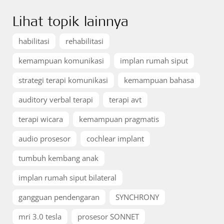
Lihat topik lainnya
habilitasi
rehabilitasi
kemampuan komunikasi
implan rumah siput
strategi terapi komunikasi
kemampuan bahasa
auditory verbal terapi
terapi avt
terapi wicara
kemampuan pragmatis
audio prosesor
cochlear implant
tumbuh kembang anak
implan rumah siput bilateral
gangguan pendengaran
SYNCHRONY
mri 3.0 tesla
prosesor SONNET