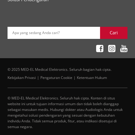
Cari
Apa yang sedang Anda cari?
© 2025 MED-EL Medical Elektronics. Seluruh bagian hak cipta.
Kebijakan Privasi
Pengaturan Cookie
Ketentuan Hukum
© MED-EL Medical Elektronics. Seluruh hak cipta. Konten di situs
website ini untuk tujuan informasi umum dan tidak boleh dianggap
sebagai masukan medis. Hubungi dokter atau Audiologis Anda untuk
mengetahui solusi pendengaran yang sesuai dengan kebutuhan
individu Anda. Tidak semua produk, fitur, atau indikasi disetujui di
semua negara.