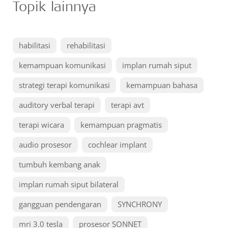
Topik lainnya
habilitasi
rehabilitasi
kemampuan komunikasi
implan rumah siput
strategi terapi komunikasi
kemampuan bahasa
auditory verbal terapi
terapi avt
terapi wicara
kemampuan pragmatis
audio prosesor
cochlear implant
tumbuh kembang anak
implan rumah siput bilateral
gangguan pendengaran
SYNCHRONY
mri 3.0 tesla
prosesor SONNET