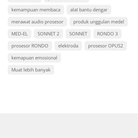
kemampuan membaca
alat bantu dengar
merawat audio prosesor
produk unggulan medel
MED-EL
SONNET 2
SONNET
RONDO 3
prosesor RONDO
elektroda
prosesor OPUS2
kemapuan emosional
Muat lebih banyak