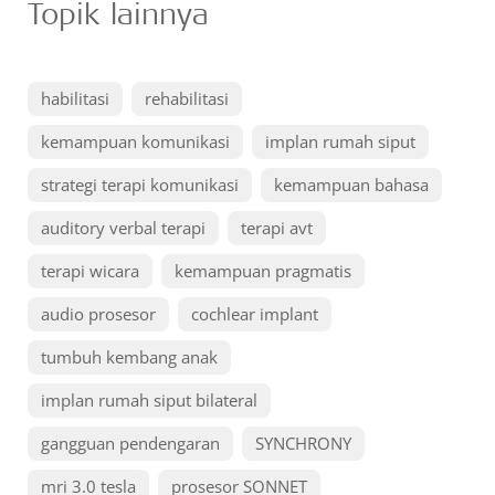
Topik lainnya
habilitasi
rehabilitasi
kemampuan komunikasi
implan rumah siput
strategi terapi komunikasi
kemampuan bahasa
auditory verbal terapi
terapi avt
terapi wicara
kemampuan pragmatis
audio prosesor
cochlear implant
tumbuh kembang anak
implan rumah siput bilateral
gangguan pendengaran
SYNCHRONY
mri 3.0 tesla
prosesor SONNET