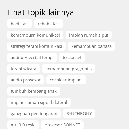
Lihat topik lainnya
habilitasi
rehabilitasi
kemampuan komunikasi
implan rumah siput
strategi terapi komunikasi
kemampuan bahasa
auditory verbal terapi
terapi avt
terapi wicara
kemampuan pragmatis
audio prosesor
cochlear implant
tumbuh kembang anak
implan rumah siput bilateral
gangguan pendengaran
SYNCHRONY
mri 3.0 tesla
prosesor SONNET