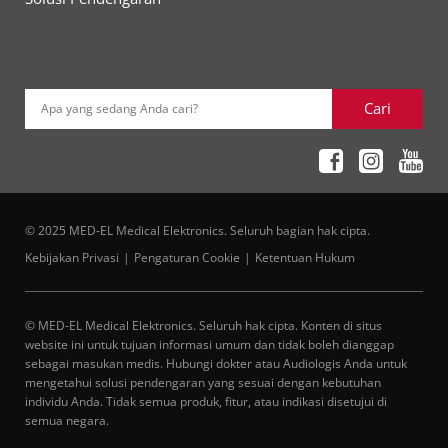
Cari
Apa yang sedang Anda cari?
© 2025 MED-EL Medical Elektronics. Seluruh bagian hak cipta.
Kebijakan Privasi
Pengaturan Cookie
Ketentuan Hukum
© MED-EL Medical Elektronics. Seluruh hak cipta. Konten di situs
website ini untuk tujuan informasi umum dan tidak boleh dianggap
sebagai masukan medis. Hubungi dokter atau Audiologis Anda untuk
mengetahui solusi pendengaran yang sesuai dengan kebutuhan
individu Anda. Tidak semua produk, fitur, atau indikasi disetujui di
semua negara.