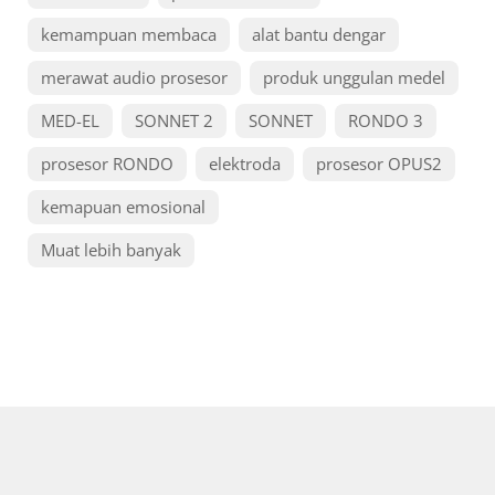
kemampuan membaca
alat bantu dengar
merawat audio prosesor
produk unggulan medel
MED-EL
SONNET 2
SONNET
RONDO 3
prosesor RONDO
elektroda
prosesor OPUS2
kemapuan emosional
Muat lebih banyak