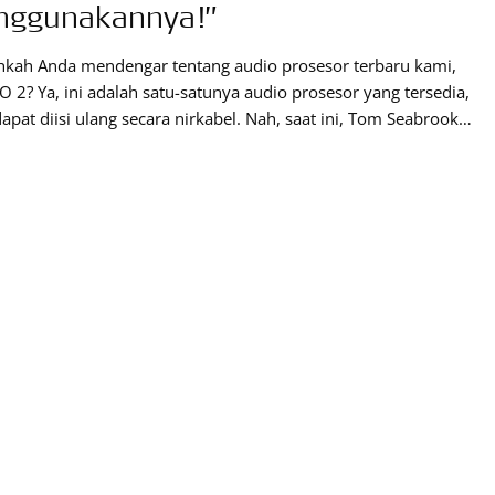
nggunakannya!”
hkah Anda mendengar tentang audio prosesor terbaru kami,
2? Ya, ini adalah satu-satunya audio prosesor yang tersedia,
apat diisi ulang secara nirkabel. Nah, saat ini, Tom Seabrook
i pengguna RONDO 2, akan berbagi cerita tentang alat ini.
tnya RONDO 2 adalah alat yang kecil dan sangat ringan,
ah-olah Anda lupoa kalau sedang menggunakannya.”