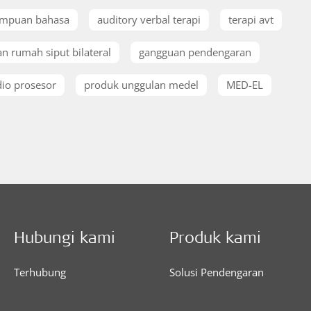
mpuan bahasa
auditory verbal terapi
terapi avt
n rumah siput bilateral
gangguan pendengaran
io prosesor
produk unggulan medel
MED-EL
Hubungi kami
Produk kami
Terhubung
Solusi Pendengaran