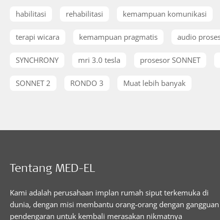
habilitasi
rehabilitasi
kemampuan komunikasi
terapi wicara
kemampuan pragmatis
audio prose
SYNCHRONY
mri 3.0 tesla
prosesor SONNET
SONNET 2
RONDO 3
Muat lebih banyak
Tentang MED-EL
Kami adalah perusahaan implan rumah siput terkemuka di
dunia, dengan misi membantu orang-orang dengan gangguan
pendengaran untuk kembali merasakan nikmatnya