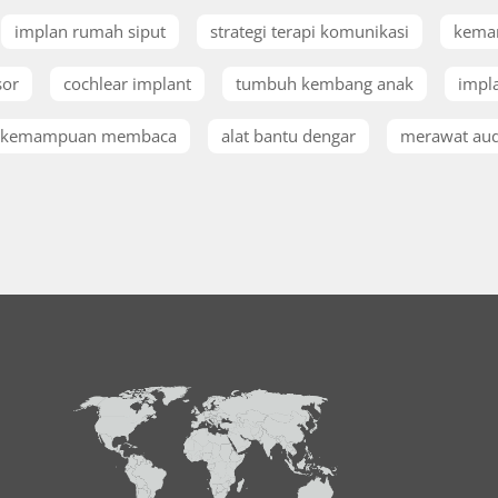
implan rumah siput
strategi terapi komunikasi
kema
sor
cochlear implant
tumbuh kembang anak
impla
kemampuan membaca
alat bantu dengar
merawat aud