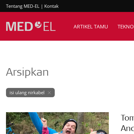
Tentang MED-EL
Kontak
ARTIKEL TAMU
TEKNO
Arsipkan
isi ulang nirkabel
Tom
And