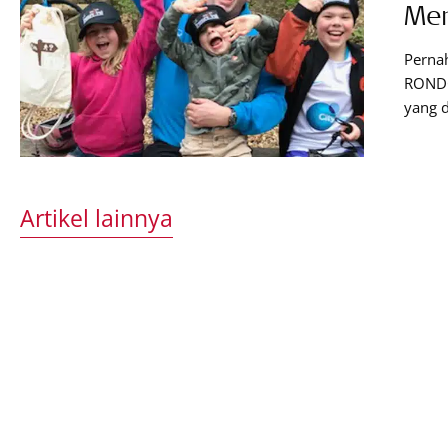
Me
Perna
RONDO 
yang d
sebaga
Menuru
“seol
Artikel lainnya