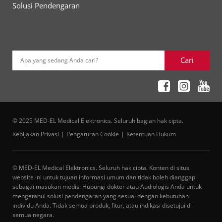
Solusi Pendengaran
Cari
Apa yang sedang Anda cari?
© 2025 MED-EL Medical Elektronics. Seluruh bagian hak cipta.
Kebijakan Privasi
Pengaturan Cookie
Ketentuan Hukum
© MED-EL Medical Elektronics. Seluruh hak cipta. Konten di situs
website ini untuk tujuan informasi umum dan tidak boleh dianggap
sebagai masukan medis. Hubungi dokter atau Audiologis Anda untuk
mengetahui solusi pendengaran yang sesuai dengan kebutuhan
individu Anda. Tidak semua produk, fitur, atau indikasi disetujui di
semua negara.