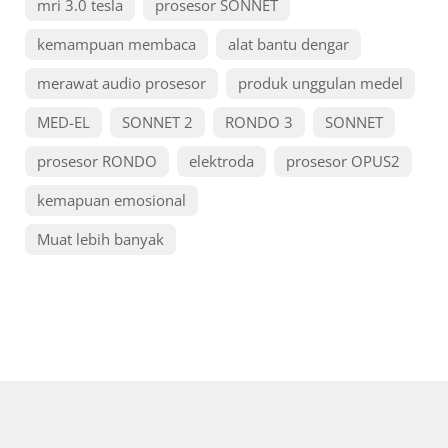
mri 3.0 tesla
prosesor SONNET
kemampuan membaca
alat bantu dengar
merawat audio prosesor
produk unggulan medel
MED-EL
SONNET 2
RONDO 3
SONNET
prosesor RONDO
elektroda
prosesor OPUS2
kemapuan emosional
Muat lebih banyak