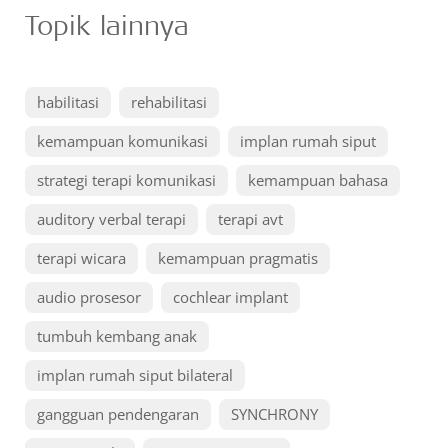
Topik lainnya
habilitasi
rehabilitasi
kemampuan komunikasi
implan rumah siput
strategi terapi komunikasi
kemampuan bahasa
auditory verbal terapi
terapi avt
terapi wicara
kemampuan pragmatis
audio prosesor
cochlear implant
tumbuh kembang anak
implan rumah siput bilateral
gangguan pendengaran
SYNCHRONY