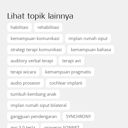
Lihat topik lainnya
habilitasi
rehabilitasi
kemampuan komunikasi
implan rumah siput
strategi terapi komunikasi
kemampuan bahasa
auditory verbal terapi
terapi avt
terapi wicara
kemampuan pragmatis
audio prosesor
cochlear implant
tumbuh kembang anak
implan rumah siput bilateral
gangguan pendengaran
SYNCHRONY
mri 3.0 tesla
prosesor SONNET