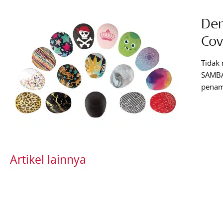
Den
Cov
Tidak
SAMBA
penam
gaya 
bereks
menco
Artikel lainnya