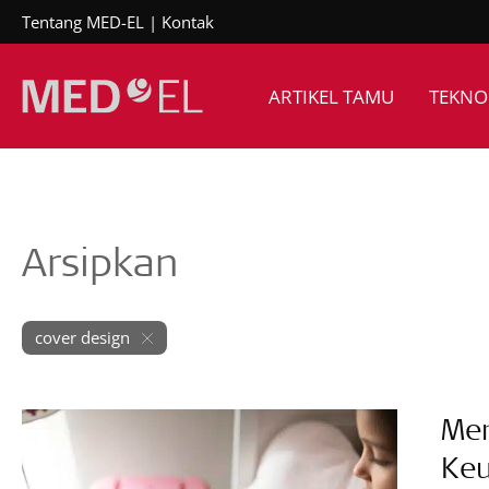
Tentang MED-EL
Kontak
ARTIKEL TAMU
TEKNO
Arsipkan
cover design
Men
Ke