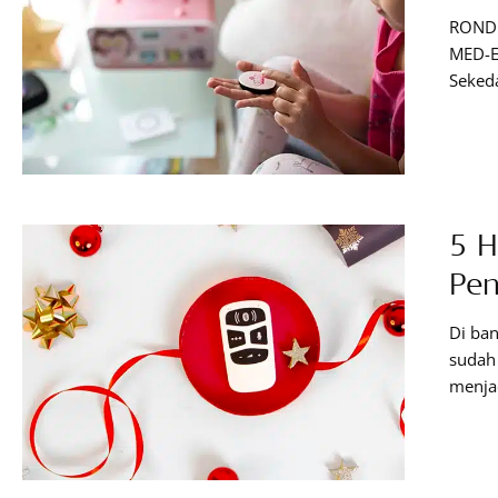
RONDO
MED-EL
Sekeda
ditamp
MED-EL
perset
rampin
5 H
Pen
Di ban
sudah 
menjad
mingg
menga
inspir
adalah