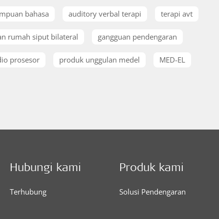
mpuan bahasa
auditory verbal terapi
terapi avt
n rumah siput bilateral
gangguan pendengaran
io prosesor
produk unggulan medel
MED-EL
Hubungi kami
Produk kami
Terhubung
Solusi Pendengaran