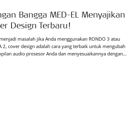
gan Bangga MED-EL Menyajikan
er Design Terbaru!
 menjadi masalah jika Anda menggunakan RONDO 3 atau
 2, cover design adalah cara yang terbaik untuk mengubah
pilan audio prosesor Anda dan menyesuaikannya dengan
hidup Anda. Di MED-EL, kami tahu bahwa pengguna kami suka
presi dengan gaya yang berbeda, dan selalu penasaran untuk
ba desain cover terbaru kami. Itulah mengapa kami dengan