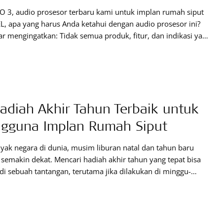
 3, audio prosesor terbaru kami untuk implan rumah siput
, apa yang harus Anda ketahui dengan audio prosesor ini?
r mengingatkan: Tidak semua produk, fitur, dan indikasi yang
ilkan tersedia di semua wilayah. Silakan hubungi perwakilan
 setempat Anda untuk informasi lebih lanjut tentang
ujuan dan ketersediaan. Dengan desain all-in-one yang
g di luar
adiah Akhir Tahun Terbaik untuk
gguna Implan Rumah Siput
yak negara di dunia, musim liburan natal dan tahun baru
semakin dekat. Mencari hadiah akhir tahun yang tepat bisa
i sebuah tantangan, terutama jika dilakukan di minggu-
u yang terkadang membuat stres sebelum liburan. Itulah
pa kami menyusun panduan hadiah kecil yang bisa menjadi
asi untuk keluarga atau teman pengguna implan. Berikut
 lima