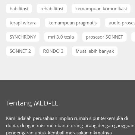
habilitasi
rehabilitasi
kemampuan komunikasi
terapi wicara
kemampuan pragmatis
audio prose
SYNCHRONY
mri 3.0 tesla
prosesor SONNET
SONNET 2
RONDO 3
Muat lebih banyak
Tentang MED-EL
Kami adalah perusahaan implan rumah siput terkemuka di
dunia, dengan misi membantu orang-orang dengan gangguan
pendengaran untuk kembali merasakan nikmatnya