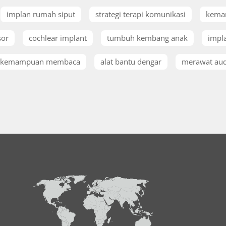
implan rumah siput
strategi terapi komunikasi
kema
sor
cochlear implant
tumbuh kembang anak
impla
kemampuan membaca
alat bantu dengar
merawat aud