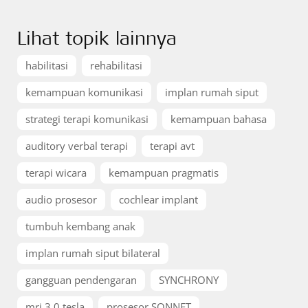
Lihat topik lainnya
habilitasi
rehabilitasi
kemampuan komunikasi
implan rumah siput
strategi terapi komunikasi
kemampuan bahasa
auditory verbal terapi
terapi avt
terapi wicara
kemampuan pragmatis
audio prosesor
cochlear implant
tumbuh kembang anak
implan rumah siput bilateral
gangguan pendengaran
SYNCHRONY
mri 3.0 tesla
prosesor SONNET