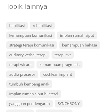
Topik lainnya
habilitasi
rehabilitasi
kemampuan komunikasi
implan rumah siput
strategi terapi komunikasi
kemampuan bahasa
auditory verbal terapi
terapi avt
terapi wicara
kemampuan pragmatis
audio prosesor
cochlear implant
tumbuh kembang anak
implan rumah siput bilateral
gangguan pendengaran
SYNCHRONY