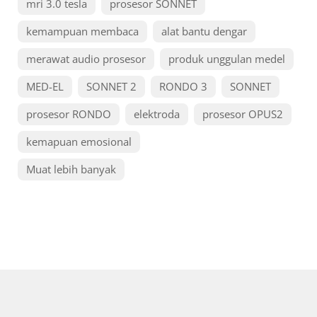
mri 3.0 tesla
prosesor SONNET
kemampuan membaca
alat bantu dengar
merawat audio prosesor
produk unggulan medel
MED-EL
SONNET 2
RONDO 3
SONNET
prosesor RONDO
elektroda
prosesor OPUS2
kemapuan emosional
Muat lebih banyak