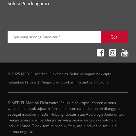
Solusi Pendengaran
Cari
Apa yang sedang Anda cari?
© 2025 MED-EL Medical Elektronics. Seluruh bagian hak cipta.
Kebijakan Privasi
Pengaturan Cookie
Ketentuan Hukum
© MED-EL Medical Elektronics. Seluruh hak cipta. Konten di situs
website ini untuk tujuan informasi umum dan tidak boleh dianggap
sebagai masukan medis. Hubungi dokter atau Audiologis Anda untuk
mengetahui solusi pendengaran yang sesuai dengan kebutuhan
individu Anda. Tidak semua produk, fitur, atau indikasi disetujui di
semua negara.