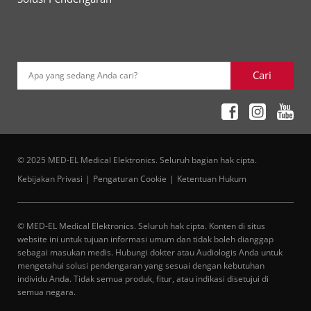
Cari
Apa yang sedang Anda cari?
© 2025 MED-EL Medical Elektronics. Seluruh bagian hak cipta.
Kebijakan Privasi
Pengaturan Cookie
Ketentuan Hukum
© MED-EL Medical Elektronics. Seluruh hak cipta. Konten di situs
website ini untuk tujuan informasi umum dan tidak boleh dianggap
sebagai masukan medis. Hubungi dokter atau Audiologis Anda untuk
mengetahui solusi pendengaran yang sesuai dengan kebutuhan
individu Anda. Tidak semua produk, fitur, atau indikasi disetujui di
semua negara.