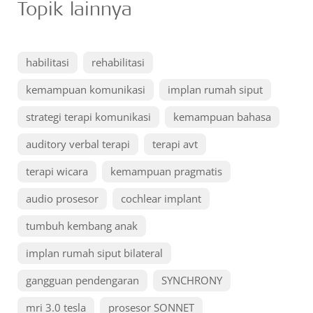
Topik lainnya
habilitasi
rehabilitasi
kemampuan komunikasi
implan rumah siput
strategi terapi komunikasi
kemampuan bahasa
auditory verbal terapi
terapi avt
terapi wicara
kemampuan pragmatis
audio prosesor
cochlear implant
tumbuh kembang anak
implan rumah siput bilateral
gangguan pendengaran
SYNCHRONY
mri 3.0 tesla
prosesor SONNET