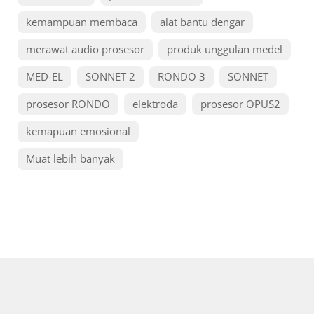
kemampuan membaca
alat bantu dengar
merawat audio prosesor
produk unggulan medel
MED-EL
SONNET 2
RONDO 3
SONNET
prosesor RONDO
elektroda
prosesor OPUS2
kemapuan emosional
Muat lebih banyak