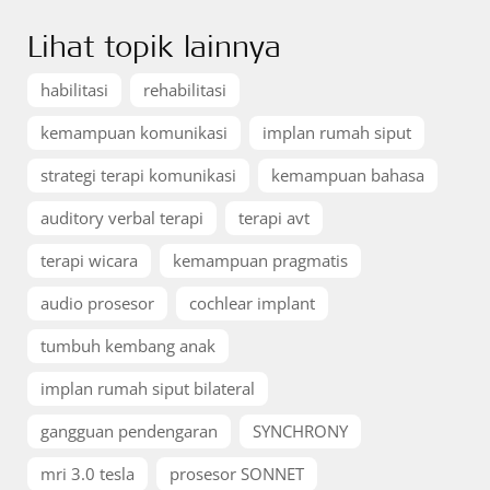
Lihat topik lainnya
habilitasi
rehabilitasi
kemampuan komunikasi
implan rumah siput
strategi terapi komunikasi
kemampuan bahasa
auditory verbal terapi
terapi avt
terapi wicara
kemampuan pragmatis
audio prosesor
cochlear implant
tumbuh kembang anak
implan rumah siput bilateral
gangguan pendengaran
SYNCHRONY
mri 3.0 tesla
prosesor SONNET