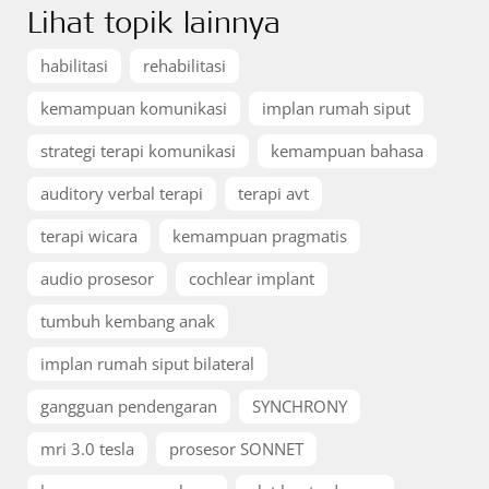
Lihat topik lainnya
habilitasi
rehabilitasi
kemampuan komunikasi
implan rumah siput
strategi terapi komunikasi
kemampuan bahasa
auditory verbal terapi
terapi avt
terapi wicara
kemampuan pragmatis
audio prosesor
cochlear implant
tumbuh kembang anak
implan rumah siput bilateral
gangguan pendengaran
SYNCHRONY
mri 3.0 tesla
prosesor SONNET