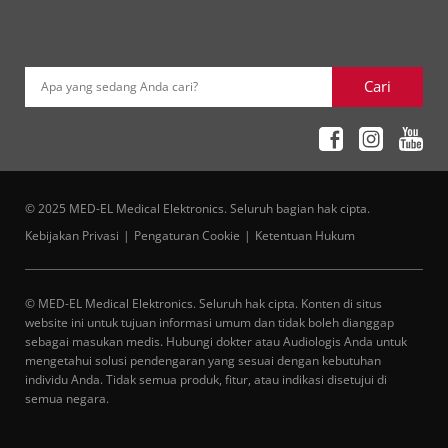
Cari
Apa yang sedang Anda cari?
© 2025 MED-EL Medical Elektronics. Seluruh bagian hak cipta.
Kebijakan Privasi
Pengaturan Cookie
Ketentuan Hukum
© MED-EL Medical Elektronics. Seluruh hak cipta. Konten di situs
website ini untuk tujuan informasi umum dan tidak boleh dianggap
sebagai masukan medis. Hubungi dokter atau Audiologis Anda untuk
mengetahui solusi pendengaran yang sesuai dengan kebutuhan
individu Anda. Tidak semua produk, fitur, atau indikasi disetujui di
semua negara.