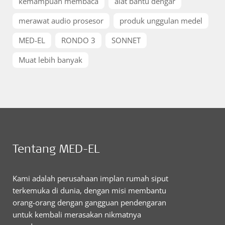
kemampuan membaca
alat bantu dengar
merawat audio prosesor
produk unggulan medel
MED-EL
RONDO 3
SONNET
Muat lebih banyak
Tentang MED-EL
Kami adalah perusahaan implan rumah siput
terkemuka di dunia, dengan misi membantu
orang-orang dengan gangguan pendengaran
untuk kembali merasakan nikmatnya