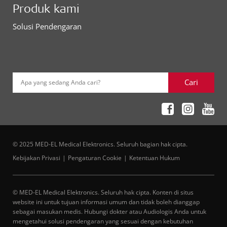
Produk kami
Solusi Pendengaran
Cari
Apa yang sedang Anda cari?
© 2025 MED-EL Medical Elektronics. Seluruh bagian hak cipta.
Kebijakan Privasi
Pengaturan Cookie
Ketentuan Hukum
© MED-EL Medical Elektronics. Seluruh hak cipta. Konten di situs
website ini untuk tujuan informasi umum dan tidak boleh dianggap
sebagai masukan medis. Hubungi dokter atau Audiologis Anda untuk
mengetahui solusi pendengaran yang sesuai dengan kebutuhan