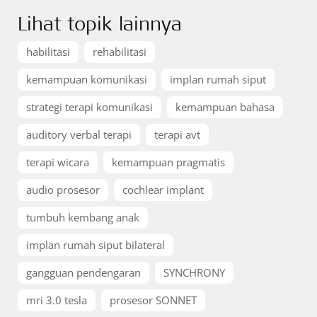
Lihat topik lainnya
habilitasi
rehabilitasi
kemampuan komunikasi
implan rumah siput
strategi terapi komunikasi
kemampuan bahasa
auditory verbal terapi
terapi avt
terapi wicara
kemampuan pragmatis
audio prosesor
cochlear implant
tumbuh kembang anak
implan rumah siput bilateral
gangguan pendengaran
SYNCHRONY
mri 3.0 tesla
prosesor SONNET