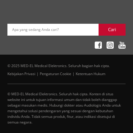
Cari
Apa yang sedang Anda cari?
© 2025 MED-EL Medical Elektronics. Seluruh bagian hak cipta.
Kebijakan Privasi
Pengaturan Cookie
Ketentuan Hukum
© MED-EL Medical Elektronics. Seluruh hak cipta. Konten di situs
website ini untuk tujuan informasi umum dan tidak boleh dianggap
sebagai masukan medis. Hubungi dokter atau Audiologis Anda untuk
mengetahui solusi pendengaran yang sesuai dengan kebutuhan
individu Anda. Tidak semua produk, fitur, atau indikasi disetujui di
semua negara.