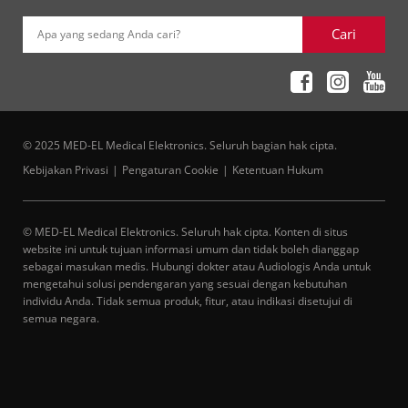
Cari
Apa yang sedang Anda cari?
© 2025 MED-EL Medical Elektronics. Seluruh bagian hak cipta.
Kebijakan Privasi
Pengaturan Cookie
Ketentuan Hukum
© MED-EL Medical Elektronics. Seluruh hak cipta. Konten di situs
website ini untuk tujuan informasi umum dan tidak boleh dianggap
sebagai masukan medis. Hubungi dokter atau Audiologis Anda untuk
mengetahui solusi pendengaran yang sesuai dengan kebutuhan
individu Anda. Tidak semua produk, fitur, atau indikasi disetujui di
semua negara.