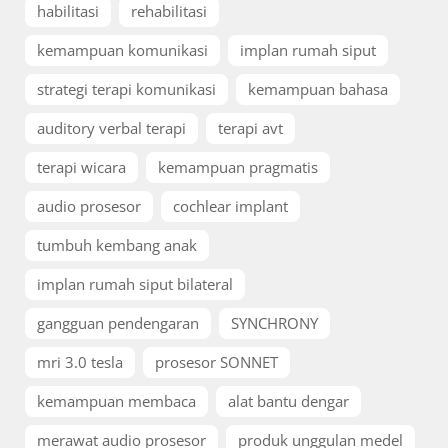
habilitasi
rehabilitasi
kemampuan komunikasi
implan rumah siput
strategi terapi komunikasi
kemampuan bahasa
auditory verbal terapi
terapi avt
terapi wicara
kemampuan pragmatis
audio prosesor
cochlear implant
tumbuh kembang anak
implan rumah siput bilateral
gangguan pendengaran
SYNCHRONY
mri 3.0 tesla
prosesor SONNET
kemampuan membaca
alat bantu dengar
merawat audio prosesor
produk unggulan medel