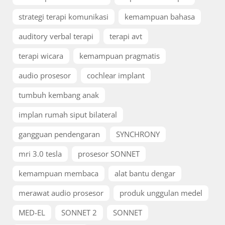
strategi terapi komunikasi
kemampuan bahasa
auditory verbal terapi
terapi avt
terapi wicara
kemampuan pragmatis
audio prosesor
cochlear implant
tumbuh kembang anak
implan rumah siput bilateral
gangguan pendengaran
SYNCHRONY
mri 3.0 tesla
prosesor SONNET
kemampuan membaca
alat bantu dengar
merawat audio prosesor
produk unggulan medel
MED-EL
SONNET 2
SONNET