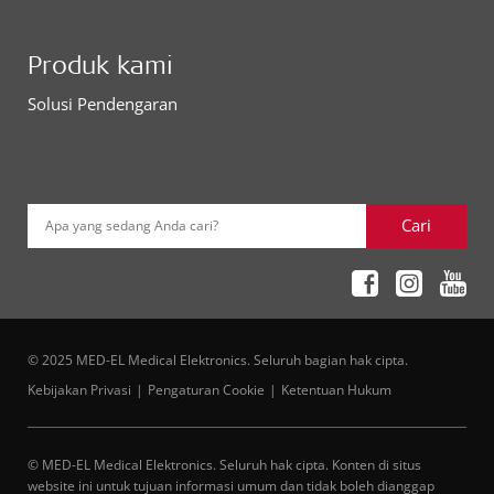
Produk kami
Solusi Pendengaran
Cari
Apa yang sedang Anda cari?
© 2025 MED-EL Medical Elektronics. Seluruh bagian hak cipta.
Kebijakan Privasi
Pengaturan Cookie
Ketentuan Hukum
© MED-EL Medical Elektronics. Seluruh hak cipta. Konten di situs
website ini untuk tujuan informasi umum dan tidak boleh dianggap