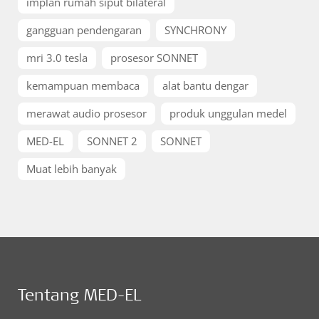
implan rumah siput bilateral
gangguan pendengaran
SYNCHRONY
mri 3.0 tesla
prosesor SONNET
kemampuan membaca
alat bantu dengar
merawat audio prosesor
produk unggulan medel
MED-EL
SONNET 2
SONNET
Muat lebih banyak
Tentang MED-EL