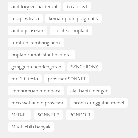
auditory verbal terapi
terapi avt
terapi wicara
kemampuan pragmatis
audio prosesor
cochlear implant
tumbuh kembang anak
implan rumah siput bilateral
gangguan pendengaran
SYNCHRONY
mri 3.0 tesla
prosesor SONNET
kemampuan membaca
alat bantu dengar
merawat audio prosesor
produk unggulan medel
MED-EL
SONNET 2
RONDO 3
Muat lebih banyak