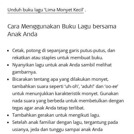
Unduh buku lagu ‘Lima Monyet Kecil’
.
Cara Menggunakan Buku Lagu bersama
Anak Anda
Cetak, potong di sepanjang garis putus-putus, dan
rekatkan atau staples untuk membuat buku.
Nyanyikan lagu untuk anak Anda sambil melihat
gambarnya.
Bicarakan tentang apa yang dilakukan monyet,
tambahkan suara seperti ‘uh-oh’, ‘aduh!’ dan ‘oo-ee’
untuk menunjukkan karakteristik monyet. Gunakan
nada suara yang berbeda untuk membetulkan dengan
tegas agar anak Anda tetap terlibat.
Tambahkan gerakan untuk mengikuti lagu.
Setelah anak familiar dengan lagu, tergantung pada
usianya, jeda dan tunggu sampai anak Anda