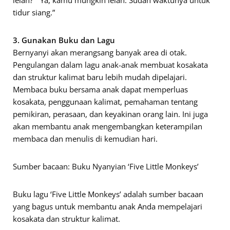
lelah?” “Ya, kamu mungkin lelah. Sudah waktunya untuk
tidur siang.”
3. Gunakan Buku dan Lagu
Bernyanyi akan merangsang banyak area di otak.
Pengulangan dalam lagu anak-anak membuat kosakata
dan struktur kalimat baru lebih mudah dipelajari.
Membaca buku bersama anak dapat memperluas
kosakata, penggunaan kalimat, pemahaman tentang
pemikiran, perasaan, dan keyakinan orang lain. Ini juga
akan membantu anak mengembangkan keterampilan
membaca dan menulis di kemudian hari.
Sumber bacaan: Buku Nyanyian ‘Five Little Monkeys’
Buku lagu ‘Five Little Monkeys’ adalah sumber bacaan
yang bagus untuk membantu anak Anda mempelajari
kosakata dan struktur kalimat.