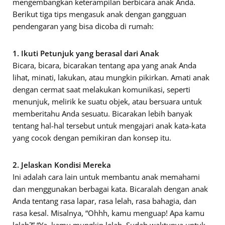
mengembangkan keterampilan berbicara anak Anda.
Berikut tiga tips mengasuk anak dengan gangguan
pendengaran yang bisa dicoba di rumah:
1. Ikuti Petunjuk yang berasal dari Anak
Bicara, bicara, bicarakan tentang apa yang anak Anda
lihat, minati, lakukan, atau mungkin pikirkan. Amati anak
dengan cermat saat melakukan komunikasi, seperti
menunjuk, melirik ke suatu objek, atau bersuara untuk
memberitahu Anda sesuatu. Bicarakan lebih banyak
tentang hal-hal tersebut untuk mengajari anak kata-kata
yang cocok dengan pemikiran dan konsep itu.
2. Jelaskan Kondisi Mereka
Ini adalah cara lain untuk membantu anak memahami
dan menggunakan berbagai kata. Bicaralah dengan anak
Anda tentang rasa lapar, rasa lelah, rasa bahagia, dan
rasa kesal. Misalnya, “Ohhh, kamu menguap! Apa kamu