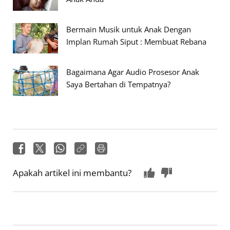
Bermain Musik untuk Anak Dengan
Implan Rumah Siput : Membuat Rebana
Bagaimana Agar Audio Prosesor Anak
Saya Bertahan di Tempatnya?
Apakah artikel ini membantu?