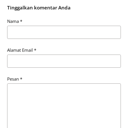
Tinggalkan komentar Anda
Nama
*
Alamat Email
*
Pesan
*