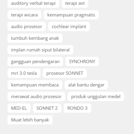
auditory verbal terapi
terapi avt
terapi wicara
kemampuan pragmatis
audio prosesor
cochlear implant
tumbuh kembang anak
implan rumah siput bilateral
gangguan pendengaran
SYNCHRONY
mri 3.0 tesla
prosesor SONNET
kemampuan membaca
alat bantu dengar
merawat audio prosesor
produk unggulan medel
MED-EL
SONNET 2
RONDO 3
Muat lebih banyak