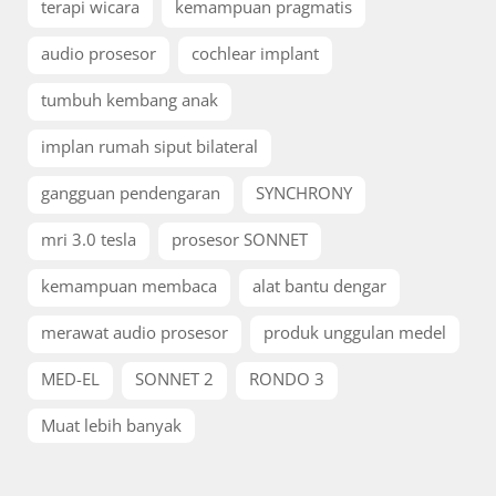
terapi wicara
kemampuan pragmatis
audio prosesor
cochlear implant
tumbuh kembang anak
implan rumah siput bilateral
gangguan pendengaran
SYNCHRONY
mri 3.0 tesla
prosesor SONNET
kemampuan membaca
alat bantu dengar
merawat audio prosesor
produk unggulan medel
MED-EL
SONNET 2
RONDO 3
Muat lebih banyak