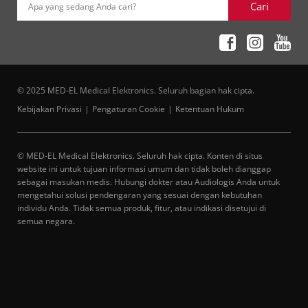
Cari
Apa yang sedang Anda cari?
© 2025 MED-EL Medical Elektronics. Seluruh bagian hak cipta.
Kebijakan Privasi
Pengaturan Cookie
Ketentuan Hukum
© MED-EL Medical Elektronics. Seluruh hak cipta. Konten di situs
website ini untuk tujuan informasi umum dan tidak boleh dianggap
sebagai masukan medis. Hubungi dokter atau Audiologis Anda untuk
mengetahui solusi pendengaran yang sesuai dengan kebutuhan
individu Anda. Tidak semua produk, fitur, atau indikasi disetujui di
semua negara.