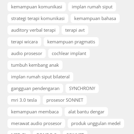
kemampuan komunikasi
implan rumah siput
strategi terapi komunikasi
kemampuan bahasa
auditory verbal terapi
terapi avt
terapi wicara
kemampuan pragmatis
audio prosesor
cochlear implant
tumbuh kembang anak
implan rumah siput bilateral
gangguan pendengaran
SYNCHRONY
mri 3.0 tesla
prosesor SONNET
kemampuan membaca
alat bantu dengar
merawat audio prosesor
produk unggulan medel