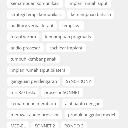
kemampuan komunikasi
implan rumah siput
strategi terapi komunikasi
kemampuan bahasa
auditory verbal terapi
terapi avt
terapi wicara
kemampuan pragmatis
audio prosesor
cochlear implant
tumbuh kembang anak
implan rumah siput bilateral
gangguan pendengaran
SYNCHRONY
mri 3.0 tesla
prosesor SONNET
kemampuan membaca
alat bantu dengar
merawat audio prosesor
produk unggulan medel
MED-EL
SONNET 2
RONDO 3