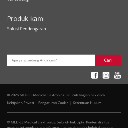
Produk kami
Solusi Pendengaran
Cari
Apa yang sedang Anda cari?
© 2025 MED-EL Medical Elektronics. Seluruh bagian hak cipta.
Kebijakan Privasi
Pengaturan Cookie
Ketentuan Hukum
© MED-EL Medical Elektronics. Seluruh hak cipta. Konten di situs
website ini untuk tujuan informasi umum dan tidak boleh dianggap