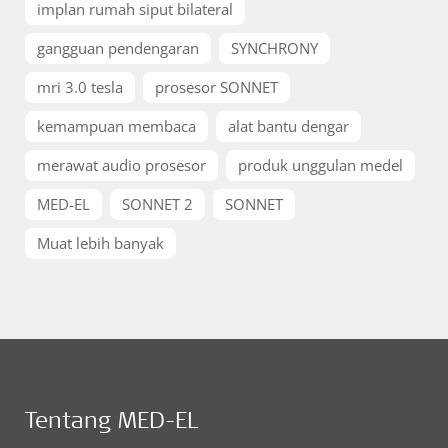
implan rumah siput bilateral
gangguan pendengaran
SYNCHRONY
mri 3.0 tesla
prosesor SONNET
kemampuan membaca
alat bantu dengar
merawat audio prosesor
produk unggulan medel
MED-EL
SONNET 2
SONNET
Muat lebih banyak
Tentang MED-EL